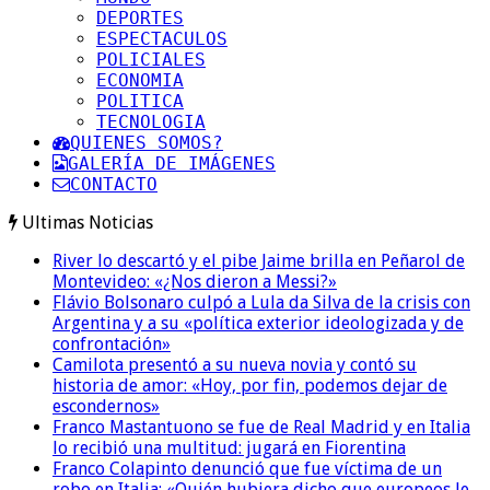
DEPORTES
ESPECTACULOS
POLICIALES
ECONOMIA
POLITICA
TECNOLOGIA
QUIENES SOMOS?
GALERÍA DE IMÁGENES
CONTACTO
Ultimas Noticias
River lo descartó y el pibe Jaime brilla en Peñarol de
Montevideo: «¿Nos dieron a Messi?»
Flávio Bolsonaro culpó a Lula da Silva de la crisis con
Argentina y a su «política exterior ideologizada y de
confrontación»
Camilota presentó a su nueva novia y contó su
historia de amor: «Hoy, por fin, podemos dejar de
escondernos»
Franco Mastantuono se fue de Real Madrid y en Italia
lo recibió una multitud: jugará en Fiorentina
Franco Colapinto denunció que fue víctima de un
robo en Italia: «Quién hubiera dicho que europeos le