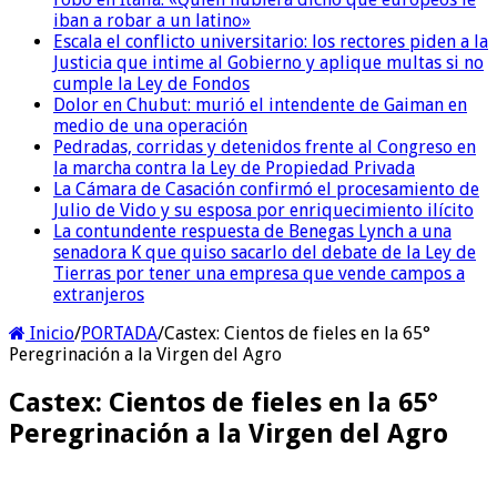
iban a robar a un latino»
Escala el conflicto universitario: los rectores piden a la
Justicia que intime al Gobierno y aplique multas si no
cumple la Ley de Fondos
Dolor en Chubut: murió el intendente de Gaiman en
medio de una operación
Pedradas, corridas y detenidos frente al Congreso en
la marcha contra la Ley de Propiedad Privada
La Cámara de Casación confirmó el procesamiento de
Julio de Vido y su esposa por enriquecimiento ilícito
La contundente respuesta de Benegas Lynch a una
senadora K que quiso sacarlo del debate de la Ley de
Tierras por tener una empresa que vende campos a
extranjeros
Inicio
/
PORTADA
/
Castex: Cientos de fieles en la 65°
Peregrinación a la Virgen del Agro
Castex: Cientos de fieles en la 65°
Peregrinación a la Virgen del Agro