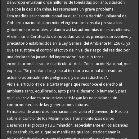
de Europa enviaban once millones de toneladas por año, situación
que con la decisión china, les representa un grave problema.
Esta medida es inconstitucional ya que: Es una decisión unilateral del
Gobierno nacional, al permitir el ingreso sin consulta previa a los
gobiernos provinciales, violando así las autonomías de estos últimos.
Al eliminar el Certificado de inocuidad viola los principios preventivo y
precautorio establecidos en la Ley General del Ambiente N° 25675, ya
que se sustituye el control efectivo del nivel de riesgo del residuo por
una declaración jurada del importador, lo que lo torna
inconstitucional al violar el artículo 41 de la Constitución Nacional, que
expresa: “Se prohíbe el ingreso al territorio nacional de residuos
actual o potencialmente peligrosos, y de los radiactivos”.
Viola el artículo 41 de la Carta Magna que reconoce el derecho al
ambiente sano, equilibrado, apto para el desarrollo humano y para
que las actividades productivas satisfagan las necesidades sin
comprometer las de las generaciones futuras.
En materia de acuerdos internacionales, viola el Convenio de Basilea
sobre el Control de los Movimientos Transfronterizos de los
Desechos Peligrosos y su Eliminación, especialmente en los alcances
del preámbulo, en el que se manifiesta que los Estados tienen la
obligación de velar por que el generador cumpla sus funciones con