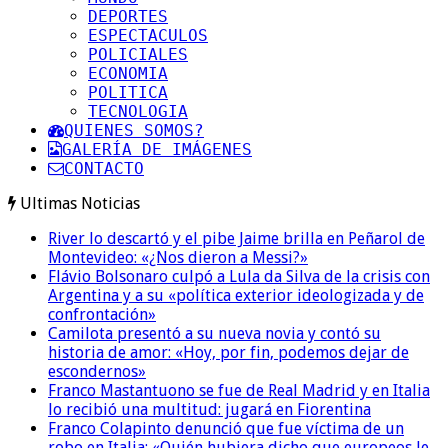
DEPORTES
ESPECTACULOS
POLICIALES
ECONOMIA
POLITICA
TECNOLOGIA
QUIENES SOMOS?
GALERÍA DE IMÁGENES
CONTACTO
Ultimas Noticias
River lo descartó y el pibe Jaime brilla en Peñarol de
Montevideo: «¿Nos dieron a Messi?»
Flávio Bolsonaro culpó a Lula da Silva de la crisis con
Argentina y a su «política exterior ideologizada y de
confrontación»
Camilota presentó a su nueva novia y contó su
historia de amor: «Hoy, por fin, podemos dejar de
escondernos»
Franco Mastantuono se fue de Real Madrid y en Italia
lo recibió una multitud: jugará en Fiorentina
Franco Colapinto denunció que fue víctima de un
robo en Italia: «Quién hubiera dicho que europeos le