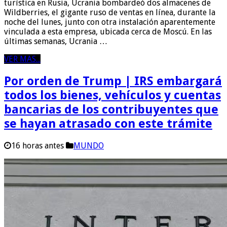
turística en Rusia, Ucrania bombardeó dos almacenes de
Wildberries, el gigante ruso de ventas en línea, durante la
noche del lunes, junto con otra instalación aparentemente
vinculada a esta empresa, ubicada cerca de Moscú. En las
últimas semanas, Ucrania …
VER MAS...
Por orden de Trump | IRS embargará
todos los bienes, vehículos y cuentas
bancarias de los contribuyentes que
se hayan atrasado con este trámite
16 horas antes
MUNDO