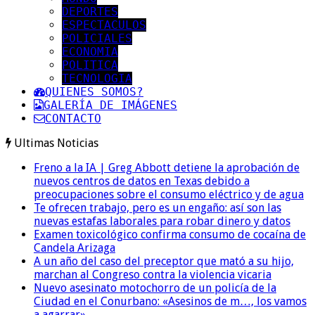
DEPORTES
ESPECTACULOS
POLICIALES
ECONOMIA
POLITICA
TECNOLOGIA
QUIENES SOMOS?
GALERÍA DE IMÁGENES
CONTACTO
Ultimas Noticias
Freno a la IA | Greg Abbott detiene la aprobación de
nuevos centros de datos en Texas debido a
preocupaciones sobre el consumo eléctrico y de agua
Te ofrecen trabajo, pero es un engaño: así son las
nuevas estafas laborales para robar dinero y datos
Examen toxicológico confirma consumo de cocaína de
Candela Arizaga
A un año del caso del preceptor que mató a su hijo,
marchan al Congreso contra la violencia vicaria
Nuevo asesinato motochorro de un policía de la
Ciudad en el Conurbano: «Asesinos de m…, los vamos
a agarrar»