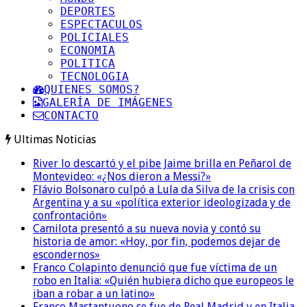
DEPORTES
ESPECTACULOS
POLICIALES
ECONOMIA
POLITICA
TECNOLOGIA
QUIENES SOMOS?
GALERÍA DE IMÁGENES
CONTACTO
Ultimas Noticias
River lo descartó y el pibe Jaime brilla en Peñarol de
Montevideo: «¿Nos dieron a Messi?»
Flávio Bolsonaro culpó a Lula da Silva de la crisis con
Argentina y a su «política exterior ideologizada y de
confrontación»
Camilota presentó a su nueva novia y contó su
historia de amor: «Hoy, por fin, podemos dejar de
escondernos»
Franco Colapinto denunció que fue víctima de un
robo en Italia: «Quién hubiera dicho que europeos le
iban a robar a un latino»
Franco Mastantuono se fue de Real Madrid y en Italia