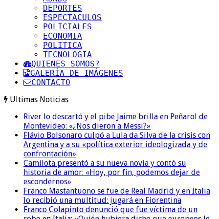
DEPORTES
ESPECTACULOS
POLICIALES
ECONOMIA
POLITICA
TECNOLOGIA
QUIENES SOMOS?
GALERÍA DE IMÁGENES
CONTACTO
Ultimas Noticias
River lo descartó y el pibe Jaime brilla en Peñarol de
Montevideo: «¿Nos dieron a Messi?»
Flávio Bolsonaro culpó a Lula da Silva de la crisis con
Argentina y a su «política exterior ideologizada y de
confrontación»
Camilota presentó a su nueva novia y contó su
historia de amor: «Hoy, por fin, podemos dejar de
escondernos»
Franco Mastantuono se fue de Real Madrid y en Italia
lo recibió una multitud: jugará en Fiorentina
Franco Colapinto denunció que fue víctima de un
robo en Italia: «Quién hubiera dicho que europeos le