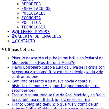
DEPORTES
ESPECTACULOS
POLICIALES
ECONOMIA
POLITICA
TECNOLOGIA
QUIENES SOMOS?
GALERÍA DE IMÁGENES
CONTACTO
Ultimas Noticias
River lo descartó y el pibe Jaime brilla en Peñarol de
Montevideo: «¿Nos dieron a Messi?»
Flávio Bolsonaro culpó a Lula da Silva de la crisis con
Argentina y a su «política exterior ideologizada y de
confrontación»
Camilota presentó a su nueva novia y contó su
historia de amor: «Hoy, por fin, podemos dejar de
escondernos»
Franco Mastantuono se fue de Real Madrid y en Italia
lo recibió una multitud: jugará en Fiorentina
Franco Colapinto denunció que fue víctima de un
robo en Italia: «Quién hubiera dicho que europeos le