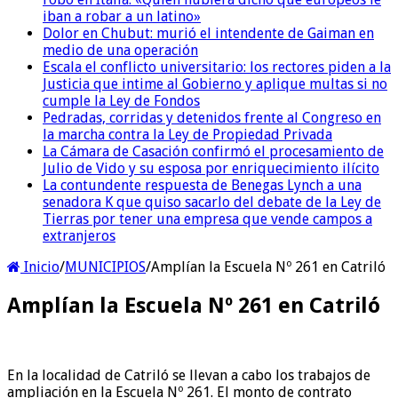
iban a robar a un latino»
Dolor en Chubut: murió el intendente de Gaiman en
medio de una operación
Escala el conflicto universitario: los rectores piden a la
Justicia que intime al Gobierno y aplique multas si no
cumple la Ley de Fondos
Pedradas, corridas y detenidos frente al Congreso en
la marcha contra la Ley de Propiedad Privada
La Cámara de Casación confirmó el procesamiento de
Julio de Vido y su esposa por enriquecimiento ilícito
La contundente respuesta de Benegas Lynch a una
senadora K que quiso sacarlo del debate de la Ley de
Tierras por tener una empresa que vende campos a
extranjeros
Inicio
/
MUNICIPIOS
/
Amplían la Escuela Nº 261 en Catriló
Amplían la Escuela Nº 261 en Catriló
En la localidad de Catriló se llevan a cabo los trabajos de
ampliación en la Escuela Nº 261. El monto de contrato