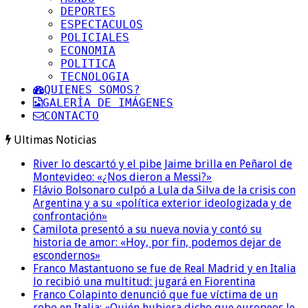
DEPORTES
ESPECTACULOS
POLICIALES
ECONOMIA
POLITICA
TECNOLOGIA
QUIENES SOMOS?
GALERÍA DE IMÁGENES
CONTACTO
Ultimas Noticias
River lo descartó y el pibe Jaime brilla en Peñarol de
Montevideo: «¿Nos dieron a Messi?»
Flávio Bolsonaro culpó a Lula da Silva de la crisis con
Argentina y a su «política exterior ideologizada y de
confrontación»
Camilota presentó a su nueva novia y contó su
historia de amor: «Hoy, por fin, podemos dejar de
escondernos»
Franco Mastantuono se fue de Real Madrid y en Italia
lo recibió una multitud: jugará en Fiorentina
Franco Colapinto denunció que fue víctima de un
robo en Italia: «Quién hubiera dicho que europeos le