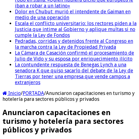
iban a robar a un latino»
Dolor en Chubut: murió el intendente de Gaiman en
medio de una operación
Escala el conflicto universitario: los rectores piden a la
Justicia que intime al Gobierno y aplique multas si no
cumple la Ley de Fondos
Pedradas, corridas y detenidos frente al Congreso en
la marcha contra la Ley de Propiedad Privada
La Cámara de Casación confirmó el procesamiento de
Julio de Vido y su esposa por enriquecimiento ilícito
La contundente respuesta de Benegas Lynch a una
senadora K que quiso sacarlo del debate de la Ley de
Tierras por tener una empresa que vende campos a
extranjeros
Inicio
/
PORTADA
/
Anunciaron capacitaciones en turismo y
hotelería para sectores públicos y privados
Anunciaron capacitaciones en
turismo y hotelería para sectores
públicos y privados