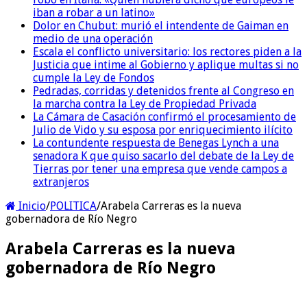
iban a robar a un latino»
Dolor en Chubut: murió el intendente de Gaiman en
medio de una operación
Escala el conflicto universitario: los rectores piden a la
Justicia que intime al Gobierno y aplique multas si no
cumple la Ley de Fondos
Pedradas, corridas y detenidos frente al Congreso en
la marcha contra la Ley de Propiedad Privada
La Cámara de Casación confirmó el procesamiento de
Julio de Vido y su esposa por enriquecimiento ilícito
La contundente respuesta de Benegas Lynch a una
senadora K que quiso sacarlo del debate de la Ley de
Tierras por tener una empresa que vende campos a
extranjeros
Inicio
/
POLITICA
/
Arabela Carreras es la nueva
gobernadora de Río Negro
Arabela Carreras es la nueva
gobernadora de Río Negro