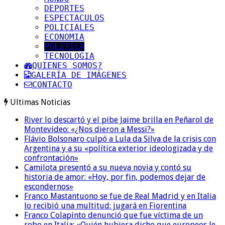
DEPORTES
ESPECTACULOS
POLICIALES
ECONOMIA
POLITICA
TECNOLOGIA
QUIENES SOMOS?
GALERÍA DE IMÁGENES
CONTACTO
Ultimas Noticias
River lo descartó y el pibe Jaime brilla en Peñarol de
Montevideo: «¿Nos dieron a Messi?»
Flávio Bolsonaro culpó a Lula da Silva de la crisis con
Argentina y a su «política exterior ideologizada y de
confrontación»
Camilota presentó a su nueva novia y contó su
historia de amor: «Hoy, por fin, podemos dejar de
escondernos»
Franco Mastantuono se fue de Real Madrid y en Italia
lo recibió una multitud: jugará en Fiorentina
Franco Colapinto denunció que fue víctima de un
robo en Italia: «Quién hubiera dicho que europeos le