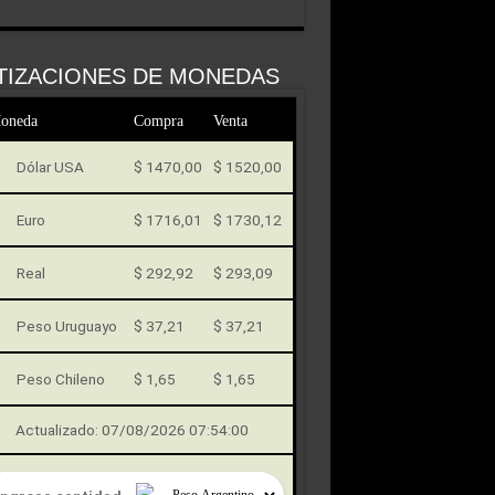
TIZACIONES DE MONEDAS
oneda
Compra
Venta
Dólar USA
$ 1470,00
$ 1520,00
Euro
$ 1716,01
$ 1730,12
Real
$ 292,92
$ 293,09
Peso Uruguayo
$ 37,21
$ 37,21
Peso Chileno
$ 1,65
$ 1,65
Actualizado: 07/08/2026 07:54:00