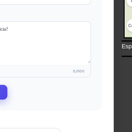
Espa
0
/500