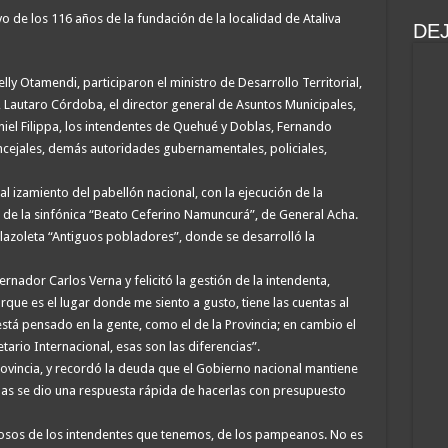
o de los 116 años de la fundación de la localidad de Ataliva
DE
elly Otamendi, participaron el ministro de Desarrollo Territorial,
, Lautaro Córdoba, el director general de Asuntos Municipales,
niel Filippa, los intendentes de Quehué y Doblas, Fernando
ncejales, demás autoridades gubernamentales, policiales,
 al izamiento del pabellón nacional, con la ejecución de la
 de la sinfónica “Beato Ceferino Namuncurá”, de General Acha.
plazoleta “Antiguos pobladores”, donde se desarrolló la
ernador Carlos Verna y felicitó la gestión de la intendenta,
que es el lugar donde me siento a gusto, tiene las cuentas al
stá pensado en la gente, como el de la Provincia; en cambio el
rio Internacional, esas son las diferencias”.
 Provincia, y recordó la deuda que el Gobierno nacional mantiene
as se dio una respuesta rápida de hacerlas con presupuesto
llosos de los intendentes que tenemos, de los pampeanos. No es