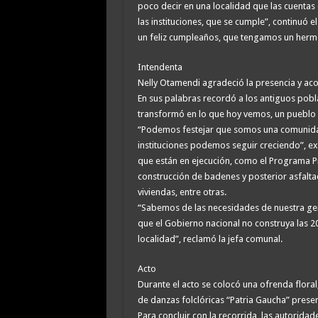
poco decir en una localidad que las cuentas
las instituciones, que se cumple”, continuó 
un feliz cumpleaños, que tengamos un hermo
Intendenta
Nelly Otamendi agradeció la presencia y aco
En sus palabras recordó a los antiguos pobla
transformó en lo que hoy vemos, un pueblo h
“Podemos festejar que somos una comunidad 
instituciones podemos seguir creciendo”, e
que están en ejecución, como el Programa Pr
construcción de badenes y posterior asfaltado
viviendas, entre otras.
“Sabemos de las necesidades de nuestra ge
que el Gobierno nacional no construya las 2
localidad”, reclamó la jefa comunal.
Acto
Durante el acto se colocó una ofrenda flora
de danzas folclóricas “Patria Gaucha” presen
Para concluir con la recorrida, las autoridad