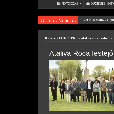
NOTICIAS
QUIENES SOM
Ultimas Noticias
River lo descartó y el p
Inicio
/
MUNICIPIOS
/
Ataliva Roca festejó s
Ataliva Roca festej