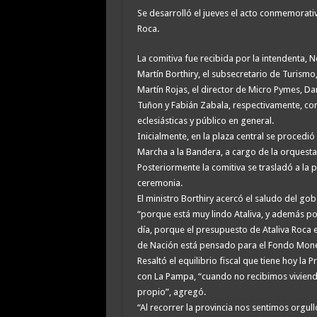
Se desarrolló el jueves el acto conmemorativ
Roca.
La comitiva fue recibida por la intendenta, N
Martín Borthiry, el subsecretario de Turismo
Martín Rojas, el director de Micro Pymes, Da
Tuñon y Fabián Zabala, respectivamente, co
eclesiásticas y público en general.
Inicialmente, en la plaza central se procedió
Marcha a la Bandera, a cargo de la orquesta
Posteriormente la comitiva se trasladó a la 
ceremonia.
El ministro Borthiry acercó el saludo del gob
“porque está muy lindo Ataliva, y además por
día, porque el presupuesto de Ataliva Roca e
de Nación está pensado para el Fondo Moneta
Resaltó el equilibrio fiscal que tiene hoy la
con La Pampa, “cuando no recibimos viviend
propio”, agregó.
“Al recorrer la provincia nos sentimos orgu