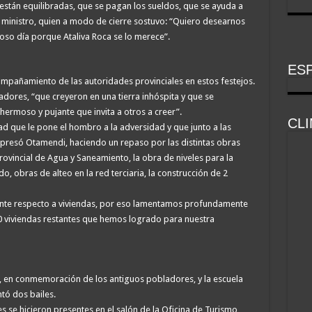
 están equilibradas, que se pagan los sueldos, que se ayuda a
el ministro, quien a modo de cierre sostuvo: “Quiero desearnos
so día porque Ataliva Roca se lo merece”.
ESP
mpañamiento de las autoridades provinciales en estos festejos.
dores, “que creyeron en una tierra inhóspita y que se
ermoso y pujante que invita a otros a creer”.
CL
que le pone el hombro a la adversidad y que junto a las
xpresó Otamendi, haciendo un repaso por las distintas obras
ovincial de Agua y Saneamiento, la obra de niveles para la
, obras de alteo en la red terciaria, la construcción de 2
nte respecto a viviendas, por eso lamentamos profundamente
0 viviendas restantes que hemos logrado para nuestra
l, en conmemoración de los antiguos pobladores, y la escuela
tó dos bailes.
es se hicieron presentes en el salón de la Oficina de Turismo,