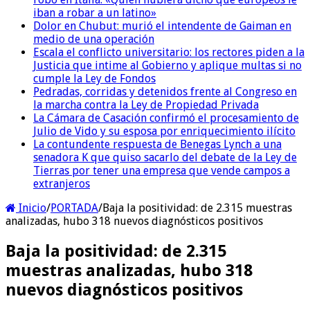
iban a robar a un latino»
Dolor en Chubut: murió el intendente de Gaiman en
medio de una operación
Escala el conflicto universitario: los rectores piden a la
Justicia que intime al Gobierno y aplique multas si no
cumple la Ley de Fondos
Pedradas, corridas y detenidos frente al Congreso en
la marcha contra la Ley de Propiedad Privada
La Cámara de Casación confirmó el procesamiento de
Julio de Vido y su esposa por enriquecimiento ilícito
La contundente respuesta de Benegas Lynch a una
senadora K que quiso sacarlo del debate de la Ley de
Tierras por tener una empresa que vende campos a
extranjeros
Inicio
/
PORTADA
/
Baja la positividad: de 2.315 muestras
analizadas, hubo 318 nuevos diagnósticos positivos
Baja la positividad: de 2.315
muestras analizadas, hubo 318
nuevos diagnósticos positivos