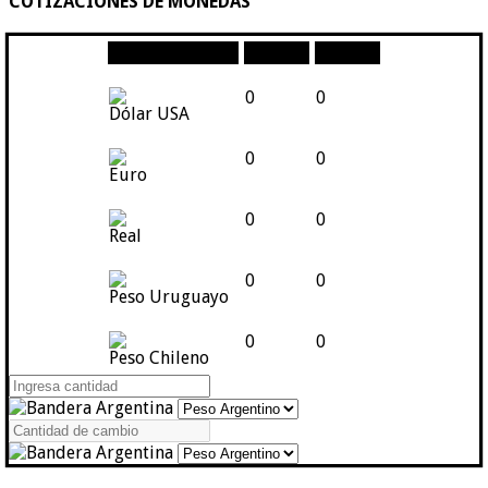
COTIZACIONES DE MONEDAS
Moneda
Compra
Venta
0
0
Dólar USA
0
0
Euro
0
0
Real
0
0
Peso Uruguayo
0
0
Peso Chileno