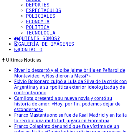
DEPORTES
ESPECTACULOS
POLICIALES
ECONOMIA
POLITICA
TECNOLOGIA
QUIENES SOMOS?
GALERÍA DE IMÁGENES
CONTACTO
Ultimas Noticias
River lo descartó y el pibe Jaime brilla en Peñarol de
Montevideo: «¿Nos dieron a Messi?»
Flávio Bolsonaro culpó a Lula da Silva de la crisis con
Argentina y a su «política exterior ideologizada y de
confrontación»
Camilota presentó a su nueva novia y contó su
historia de amor: «Hoy, por fin, podemos dejar de
escondernos»
Franco Mastantuono se fue de Real Madrid y en Italia
lo recibió una multitud: jugará en Fiorentina
Franco Colapinto denunció que fue víctima de un
robo en Italia: «Quién hubiera dicho que europeos le