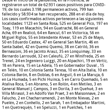
Desde el inicio de la pandemia, en la Provincia, se
registraron un total de 62.931 casos positivos para COVID-
19, de los cuales 3.198 permanecen activos, 799 han
fallecido y 58.934 se han recuperado, 288 en el día de hoy.
Los casos confirmados activos pertenecen a las siguientes
localidades: 1123 en Santa Rosa, 525 en General Pico, 197 en
Toay, 119 en Macachín, 94 en Guatraché, 86 en General
Acha, 69 en Realicó, 64 en Rancul, 61 en Victorica, 56 en
Miguel Riglos, 55 en Intendente Alvear, 53 en 25 de Mayo,
50 en Eduardo Castex, 47 en General San Martin, 46 en
Santa Isabel, 42 en Quemú Quemú, 38 en Catriló, 36 en
Bernasconi, 36 en Jacinto Arauz, 35 en Lonquimay, 33 en
Bernardo Larroudé, 32 en Caleufú, 27 en Winifreda, 25 en
Trenel, 24 en Ingeniero Luiggi, 20 en Alpachiri, 19 en Vértiz,
18 en Parera, 15 en La Adela, 15 en Gobernador Duval , 15
en Telén, 10 en Colonia Santa Teresa, 10 en Alta Italia, 10 en
Colonia Barón, 8 en Doblas, 6 en Anguil, 6 en La Maruja, 6
en La Humada, 5 en Pichi Huinca, 5 en Carro Quemado, 5 en
Ataliva Roca, 5 en Abramo, 5 en Rolón, 4 en Metileo, 3 en
General Manuel J. Campos, 3 en Dorila, 3 en Quehué, 3 en
Villa Mirasol, 3 en Adolfo Van Praet, 3 en Maisonnave, 2 en
Falucho, 2 en Chacharramendi, 2 en Monte Nievas, 2 en
Puelén, 2 en Conhello, 2 en Sarah, 1 en Embajador Martini,
1 en Quetrequén, 1 en Speluzzi, 1 en Puelches, 1 en