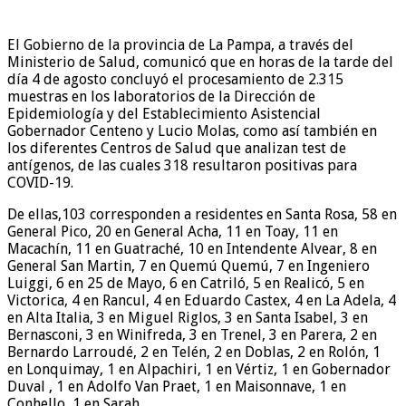
El Gobierno de la provincia de La Pampa, a través del
Ministerio de Salud, comunicó que en horas de la tarde del
día 4 de agosto concluyó el procesamiento de 2.315
muestras en los laboratorios de la Dirección de
Epidemiología y del Establecimiento Asistencial
Gobernador Centeno y Lucio Molas, como así también en
los diferentes Centros de Salud que analizan test de
antígenos, de las cuales 318 resultaron positivas para
COVID-19.
De ellas,103 corresponden a residentes en Santa Rosa, 58 en
General Pico, 20 en General Acha, 11 en Toay, 11 en
Macachín, 11 en Guatraché, 10 en Intendente Alvear, 8 en
General San Martin, 7 en Quemú Quemú, 7 en Ingeniero
Luiggi, 6 en 25 de Mayo, 6 en Catriló, 5 en Realicó, 5 en
Victorica, 4 en Rancul, 4 en Eduardo Castex, 4 en La Adela, 4
en Alta Italia, 3 en Miguel Riglos, 3 en Santa Isabel, 3 en
Bernasconi, 3 en Winifreda, 3 en Trenel, 3 en Parera, 2 en
Bernardo Larroudé, 2 en Telén, 2 en Doblas, 2 en Rolón, 1
en Lonquimay, 1 en Alpachiri, 1 en Vértiz, 1 en Gobernador
Duval , 1 en Adolfo Van Praet, 1 en Maisonnave, 1 en
Conhello, 1 en Sarah.