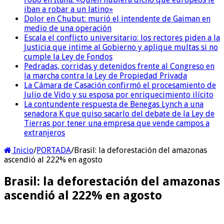
iban a robar a un latino»
Dolor en Chubut: murió el intendente de Gaiman en
medio de una operación
Escala el conflicto universitario: los rectores piden a la
Justicia que intime al Gobierno y aplique multas si no
cumple la Ley de Fondos
Pedradas, corridas y detenidos frente al Congreso en
la marcha contra la Ley de Propiedad Privada
La Cámara de Casación confirmó el procesamiento de
Julio de Vido y su esposa por enriquecimiento ilícito
La contundente respuesta de Benegas Lynch a una
senadora K que quiso sacarlo del debate de la Ley de
Tierras por tener una empresa que vende campos a
extranjeros
Inicio
/
PORTADA
/
Brasil: la deforestación del amazonas
ascendió al 222% en agosto
Brasil: la deforestación del amazonas
ascendió al 222% en agosto