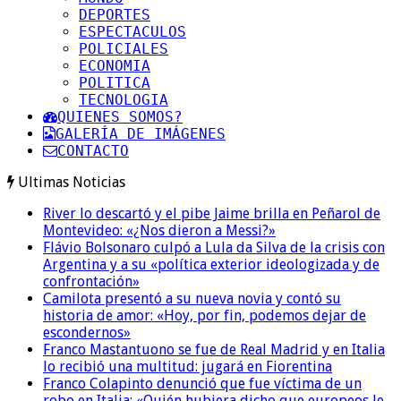
DEPORTES
ESPECTACULOS
POLICIALES
ECONOMIA
POLITICA
TECNOLOGIA
QUIENES SOMOS?
GALERÍA DE IMÁGENES
CONTACTO
Ultimas Noticias
River lo descartó y el pibe Jaime brilla en Peñarol de
Montevideo: «¿Nos dieron a Messi?»
Flávio Bolsonaro culpó a Lula da Silva de la crisis con
Argentina y a su «política exterior ideologizada y de
confrontación»
Camilota presentó a su nueva novia y contó su
historia de amor: «Hoy, por fin, podemos dejar de
escondernos»
Franco Mastantuono se fue de Real Madrid y en Italia
lo recibió una multitud: jugará en Fiorentina
Franco Colapinto denunció que fue víctima de un
robo en Italia: «Quién hubiera dicho que europeos le