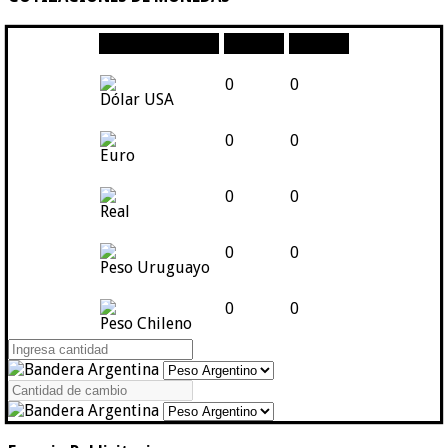
Moneda
Compra
Venta
0
0
Dólar USA
0
0
Euro
0
0
Real
0
0
Peso Uruguayo
0
0
Peso Chileno