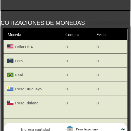
COTIZACIONES DE MONEDAS
Moneda
Compra
Venta
Dólar USA
0
0
Euro
0
0
Real
0
0
Peso Uruguayo
0
0
Peso Chileno
0
0