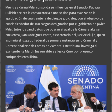
Escala el conflicto universitario: los rectores piden a la Justicia que intime al 
Mientras Karina Milei consolida su influencia en el Senado, Patricia
Pedradas, corridas y detenidos frente al Congreso en la marcha contra la Ley de 
Bullrich acelera la convocatoria a una sesión para avanzar en la
aprobación de una treintena de pliegos judiciales, con el objetivo de
La Cámara de Casación confirmó el procesamiento de Julio de Vido y su esposa po
cubrir alrededor de 100 cargos designados por el gobierno de Javier
La contundente respuesta de Benegas Lynch a una senadora K que quiso sacarlo de
Milei. Entre los candidatos que buscan el aval de la Cámara alta se
encuentra Juan Rodríguez Ponte, exsecretario del juez Ariel Lijo, quien
asumiría el juzgado federal de primera instancia en lo Criminal y
Correccional N°2 de Lomas de Zamora. Este tribunal investiga al
exintendente Martín Insaurralde y a Jesica Cirio por presunto
enriquecimiento ilícito.