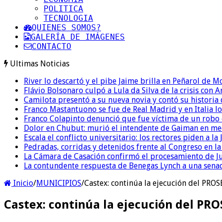
POLITICA
TECNOLOGIA
QUIENES SOMOS?
GALERÍA DE IMÁGENES
CONTACTO
Ultimas Noticias
River lo descartó y el pibe Jaime brilla en Peñarol de 
Flávio Bolsonaro culpó a Lula da Silva de la crisis con 
Camilota presentó a su nueva novia y contó su historia
Franco Mastantuono se fue de Real Madrid y en Italia lo
Franco Colapinto denunció que fue víctima de un robo e
Dolor en Chubut: murió el intendente de Gaiman en me
Escala el conflicto universitario: los rectores piden a 
Pedradas, corridas y detenidos frente al Congreso en l
La Cámara de Casación confirmó el procesamiento de Jul
La contundente respuesta de Benegas Lynch a una senad
Inicio
/
MUNICIPIOS
/
Castex: continúa la ejecución del PR
Castex: continúa la ejecución del PR