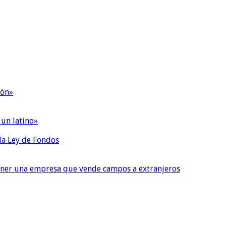
ión»
 un latino»
 la Ley de Fondos
tener una empresa que vende campos a extranjeros