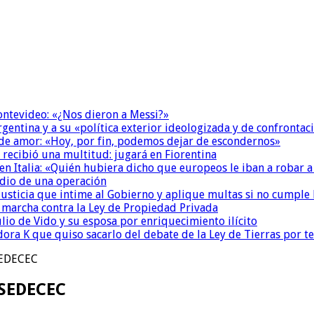
Montevideo: «¿Nos dieron a Messi?»
Argentina y a su «política exterior ideologizada y de confrontac
 de amor: «Hoy, por fin, podemos dejar de escondernos»
 recibió una multitud: jugará en Fiorentina
n Italia: «Quién hubiera dicho que europeos le iban a robar a
dio de una operación
la Justicia que intime al Gobierno y aplique multas si no cumple
a marcha contra la Ley de Propiedad Privada
io de Vido y su esposa por enriquecimiento ilícito
ora K que quiso sacarlo del debate de la Ley de Tierras por 
OSEDECEC
OSEDECEC