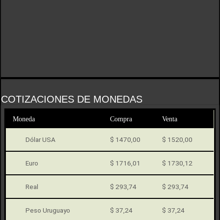
COTIZACIONES DE MONEDAS
Moneda
Compra
Venta
Dólar USA
$ 1470,00
$ 1520,00
Euro
$ 1716,01
$ 1730,12
Real
$ 293,74
$ 293,74
Peso Uruguayo
$ 37,24
$ 37,24