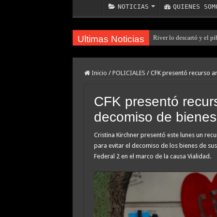
NOTICIAS
QUIENES SOM
Ultimas Noticias
River lo descartó y el p
Inicio
/
POLICIALES
/
CFK presentó recurso an
CFK presentó recurs
decomiso de bienes 
Cristina Kirchner presentó este lunes un rec
para evitar el decomiso de los bienes de sus
Federal 2 en el marco de la causa Vialidad.