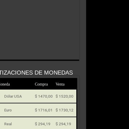
TIZACIONES DE MONEDAS
oneda
Compra
Venta
Dólar USA
$ 1470,00
$ 1520,00
Euro
$ 1716,01
$ 1730,12
Real
$ 294,19
$ 294,19