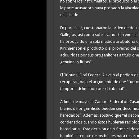
no sobre los instrumentos, el producto o el p
la parte acusadora haya probado la vinculac
enjuiciado.
En particular, cuestionaron la orden de de
Gallegos, así como sobre varios terrenos en
ha producido una sola medida probatoria qu
Kirchner son el producto o el provecho del 
adquiridas por sus progenitores a título one
genuinas y lícitas”.
El Tribunal Oral Federal 2 avaló el pedido de 
recuperar, bajo el argumento de que “fuero
temporal delimitado por el tribunal”.
A fines de mayo, la Cámara Federal de Casaci
bienes de origen ilícito pueden ser decomis
heredados”. Además, sostuvo que “el decom
condenados cuando éstos hubieran recibido ac
hereditaria”. Esta decisión dejó firme el d
habilitó el remate de los bienes para resarcir