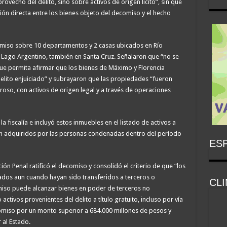
rovecho del delito, sino sobre activos de origen lícito”, sin que
ión directa entre los bienes objeto del decomiso y el hecho
comiso sobre 10 departamentos y 2 casas ubicados en Río
 Lago Argentino, también en Santa Cruz. Señalaron que “no se
e permita afirmar que los bienes de Máximo y Florencia
delito enjuiciado” y subrayaron que las propiedades “fueron
roso, con activos de origen legal y a través de operaciones
la fiscalía e incluyó estos inmuebles en el listado de activos a
n adquiridos por las personas condenadas dentro del período
ESP
ón Penal ratificó el decomiso y consolidó el criterio de que “los
ados aun cuando hayan sido transferidos a terceros o
CL
iso puede alcanzar bienes en poder de terceros no
tivos provenientes del delito a título gratuito, incluso por vía
ecomiso por un monto superior a 684.000 millones de pesos y
 al Estado.