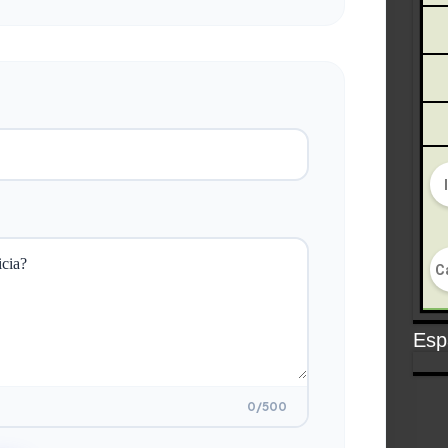
Espa
0
/500