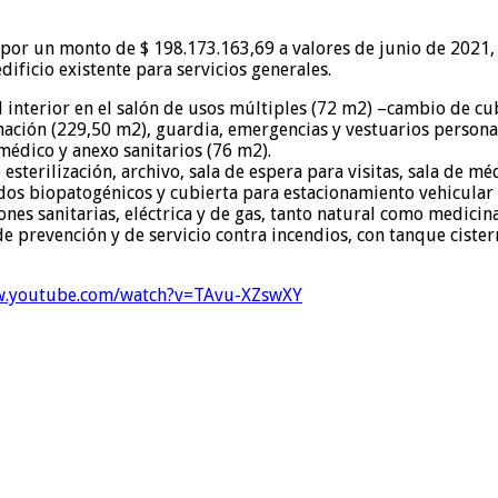
or un monto de $ 198.173.163,69 a valores de junio de 2021, y
ificio existente para servicios generales.
al interior en el salón de usos múltiples (72 m2) –cambio de c
rnación (229,50 m2), guardia, emergencias y vestuarios person
médico y anexo sanitarios (76 m2).
e esterilización, archivo, sala de espera para visitas, sala de
lidos biopatogénicos y cubierta para estacionamiento vehicular
iones sanitarias, eléctrica y de gas, tanto natural como medicina
e prevención y de servicio contra incendios, con tanque cister
w.youtube.com/watch?v=TAvu-XZswXY