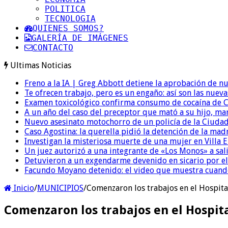
POLITICA
TECNOLOGIA
QUIENES SOMOS?
GALERÍA DE IMÁGENES
CONTACTO
Ultimas Noticias
Freno a la IA | Greg Abbott detiene la aprobación de n
Te ofrecen trabajo, pero es un engaño: así son las nueva
Examen toxicológico confirma consumo de cocaína de C
A un año del caso del preceptor que mató a su hijo, mar
Nuevo asesinato motochorro de un policía de la Ciudad
Caso Agostina: la querella pidió la detención de la mad
Investigan la misteriosa muerte de una mujer en Villa El
Un juez autorizó a una integrante de «Los Monos» a sali
Detuvieron a un exgendarme devenido en sicario por e
Facundo Moyano detenido: el video que muestra cuand
Inicio
/
MUNICIPIOS
/
Comenzaron los trabajos en el Hospita
Comenzaron los trabajos en el Hospit