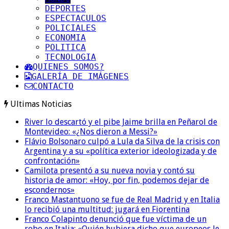
DEPORTES
ESPECTACULOS
POLICIALES
ECONOMIA
POLITICA
TECNOLOGIA
QUIENES SOMOS?
GALERÍA DE IMÁGENES
CONTACTO
Ultimas Noticias
River lo descartó y el pibe Jaime brilla en Peñarol de
Montevideo: «¿Nos dieron a Messi?»
Flávio Bolsonaro culpó a Lula da Silva de la crisis con
Argentina y a su «política exterior ideologizada y de
confrontación»
Camilota presentó a su nueva novia y contó su
historia de amor: «Hoy, por fin, podemos dejar de
escondernos»
Franco Mastantuono se fue de Real Madrid y en Italia
lo recibió una multitud: jugará en Fiorentina
Franco Colapinto denunció que fue víctima de un
robo en Italia: «Quién hubiera dicho que europeos le