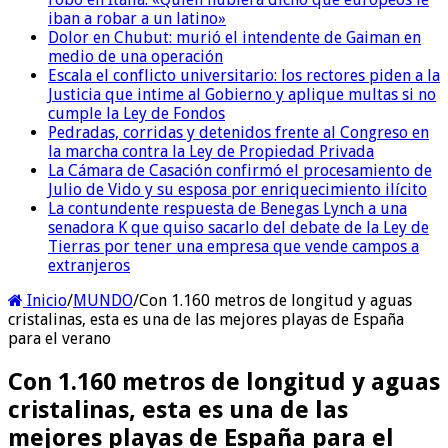
iban a robar a un latino»
Dolor en Chubut: murió el intendente de Gaiman en
medio de una operación
Escala el conflicto universitario: los rectores piden a la
Justicia que intime al Gobierno y aplique multas si no
cumple la Ley de Fondos
Pedradas, corridas y detenidos frente al Congreso en
la marcha contra la Ley de Propiedad Privada
La Cámara de Casación confirmó el procesamiento de
Julio de Vido y su esposa por enriquecimiento ilícito
La contundente respuesta de Benegas Lynch a una
senadora K que quiso sacarlo del debate de la Ley de
Tierras por tener una empresa que vende campos a
extranjeros
Inicio
/
MUNDO
/
Con 1.160 metros de longitud y aguas
cristalinas, esta es una de las mejores playas de España
para el verano
Con 1.160 metros de longitud y aguas
cristalinas, esta es una de las
mejores playas de España para el