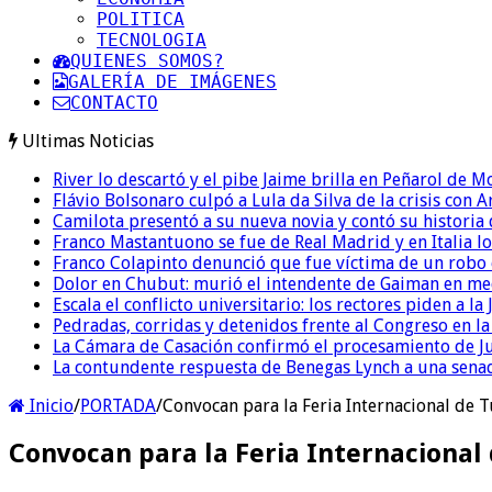
POLITICA
TECNOLOGIA
QUIENES SOMOS?
GALERÍA DE IMÁGENES
CONTACTO
Ultimas Noticias
River lo descartó y el pibe Jaime brilla en Peñarol de 
Flávio Bolsonaro culpó a Lula da Silva de la crisis con 
Camilota presentó a su nueva novia y contó su historia
Franco Mastantuono se fue de Real Madrid y en Italia lo
Franco Colapinto denunció que fue víctima de un robo e
Dolor en Chubut: murió el intendente de Gaiman en me
Escala el conflicto universitario: los rectores piden a 
Pedradas, corridas y detenidos frente al Congreso en l
La Cámara de Casación confirmó el procesamiento de Jul
La contundente respuesta de Benegas Lynch a una senad
Inicio
/
PORTADA
/
Convocan para la Feria Internacional de 
Convocan para la Feria Internacional