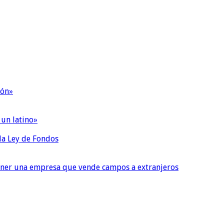
ión»
 un latino»
 la Ley de Fondos
tener una empresa que vende campos a extranjeros