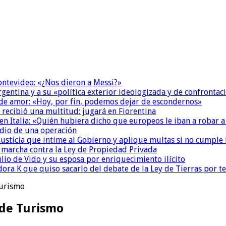
Montevideo: «¿Nos dieron a Messi?»
Argentina y a su «política exterior ideologizada y de confrontac
 de amor: «Hoy, por fin, podemos dejar de escondernos»
 recibió una multitud: jugará en Fiorentina
n Italia: «Quién hubiera dicho que europeos le iban a robar a
dio de una operación
la Justicia que intime al Gobierno y aplique multas si no cumple
a marcha contra la Ley de Propiedad Privada
io de Vido y su esposa por enriquecimiento ilícito
ora K que quiso sacarlo del debate de la Ley de Tierras por 
Turismo
 de Turismo