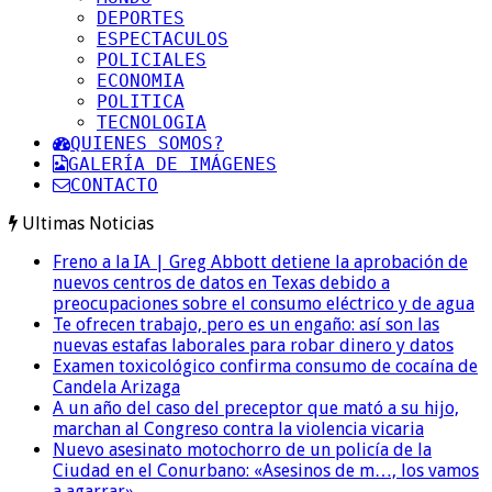
DEPORTES
ESPECTACULOS
POLICIALES
ECONOMIA
POLITICA
TECNOLOGIA
QUIENES SOMOS?
GALERÍA DE IMÁGENES
CONTACTO
Ultimas Noticias
Freno a la IA | Greg Abbott detiene la aprobación de
nuevos centros de datos en Texas debido a
preocupaciones sobre el consumo eléctrico y de agua
Te ofrecen trabajo, pero es un engaño: así son las
nuevas estafas laborales para robar dinero y datos
Examen toxicológico confirma consumo de cocaína de
Candela Arizaga
A un año del caso del preceptor que mató a su hijo,
marchan al Congreso contra la violencia vicaria
Nuevo asesinato motochorro de un policía de la
Ciudad en el Conurbano: «Asesinos de m…, los vamos
a agarrar»