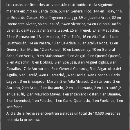
Los casos confirmados activos están distribuidos de la siguiente
manera en: 719 en Santa Rosa, 534 en General Pico, 144 en Toay, 116
en Eduardo Castex, 90 en Ingeniero Luiggi, 89 en Jacinto Arauz, 82 en
Intendente Alvear, 56 en Realicó, 54 en Victorica, 54 en Colonia Barón,
53 en 25 de Mayo, 37 en Santa Isabel, 25 en Trenel, 24 en Macachín,
21 en Bernasconi, 18 en Metileo, 17 en Telén, 16 en Alta Italia, 14 en
Quetrequén, 14 en Parera, 13 en La Adela, 13 en Ataliva Roca, 13 en
General San Martín, 12 en Rancul, 10 en Lonquimay, 10 en General
Acha, 9 en Vertiz, 9 en Maisonnave, 9 en Anguil, 9 en Quemú Quemú,
8 en Alpachiri, 8 en Doblas, 8 en Speluzzi, 8 en Miguel Riglos, 8 en
Ceballos, 7 de Anchorena, 6 en General Campos,, 5 en Algarrobo del
Águila, 5 en Catriló, 4 en Guatraché, , 4 en Dorila, 4 en Coronel Hilario
Lagos, , 3 en Embajador Martini, 3 en Villa Mirasol, 2 en Uriburu, 2 en
Abramo, 2 en Arata, 2 en Rucanelo, 2 en La Humada, 2 en Larroudé ,2
en Caleufú, 2 en Mauricio Mayer, 1 en Ingeniero Foster, 1 en Unanue,
1 en Loventuel, 1 en Falucho, 1 en Carro Quemado, 1 en Puelches, 1 en
Winifreda
Al día de la fecha se encuentran aisladas un total de 10.699 personas
en toda la provincia.