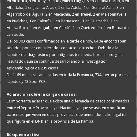
en Victorica, 9 en Toay, 9 en Ingeniero Luiggi, 6 en Colonia Barón, 6 en
Alta Italia, 5 en Jacinto Arauz, 5 en La Adela, 4 en General Acha, 3 en
Algarrobo del Águila, 2 en Macachín, 2 en Trenel, 2 en Maisonnave, 1
en Puelches, 1 en Caleufú, 1 en Bernasconi, 1 en Guatraché, 1 en
Ataliva Roca, 1 en Anguil, 1 en Catriló, 1 en Quetrequén, 1 en Bernardo
Larroudé.
De los 303 casos confirmados en la tarde de hoy, 64 se encontraban
aislados por ser considerados contactos estrechos. Debido a la
rapidez del diagnóstico por antígenos (en media hora se otorga el
resultado), aún se continúa desarrollando la investigación
epidemiológica de 239 casos
De 1169 muestras analizadas en toda la Provincia, 734 fueron por test
rápidos y 435 por PCR.
Aclaración sobre la carga de casos:
Es importante aclarar que existe una diferencia de casos confirmados
entre el Reporte Provincial y el Nacional ya que se asisten y notifican
pacientes que viven en otras provincias que tienen domicilio legal (el
que figura en el DNI) en la provincia de La Pampa.
Búsqueda activa