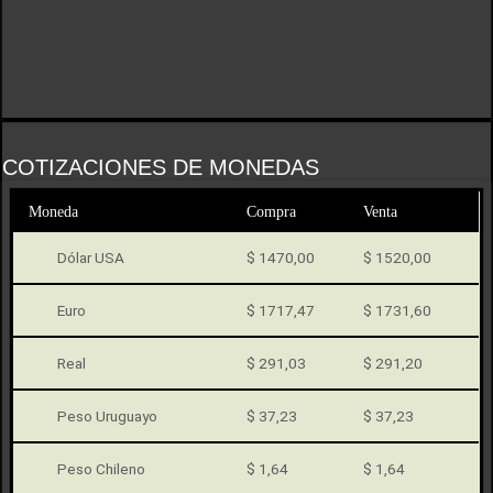
COTIZACIONES DE MONEDAS
Moneda
Compra
Venta
Dólar USA
$ 1470,00
$ 1520,00
Euro
$ 1717,47
$ 1731,60
Real
$ 291,03
$ 291,20
Peso Uruguayo
$ 37,23
$ 37,23
Peso Chileno
$ 1,64
$ 1,64