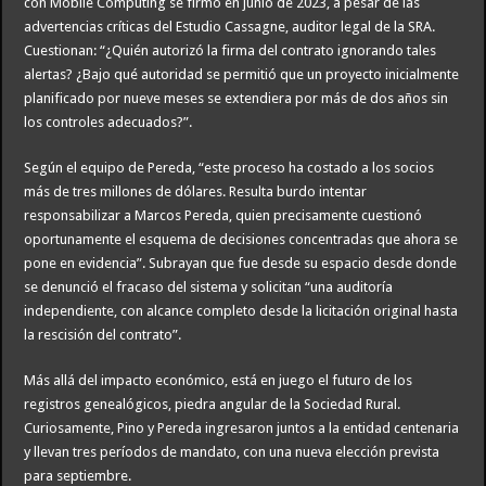
con Mobile Computing se firmó en junio de 2023, a pesar de las
advertencias críticas del Estudio Cassagne, auditor legal de la SRA.
Cuestionan: “¿Quién autorizó la firma del contrato ignorando tales
alertas? ¿Bajo qué autoridad se permitió que un proyecto inicialmente
planificado por nueve meses se extendiera por más de dos años sin
los controles adecuados?”.
Según el equipo de Pereda, “este proceso ha costado a los socios
más de tres millones de dólares. Resulta burdo intentar
responsabilizar a Marcos Pereda, quien precisamente cuestionó
oportunamente el esquema de decisiones concentradas que ahora se
pone en evidencia”. Subrayan que fue desde su espacio desde donde
se denunció el fracaso del sistema y solicitan “una auditoría
independiente, con alcance completo desde la licitación original hasta
la rescisión del contrato”.
Más allá del impacto económico, está en juego el futuro de los
registros genealógicos, piedra angular de la Sociedad Rural.
Curiosamente, Pino y Pereda ingresaron juntos a la entidad centenaria
y llevan tres períodos de mandato, con una nueva elección prevista
para septiembre.