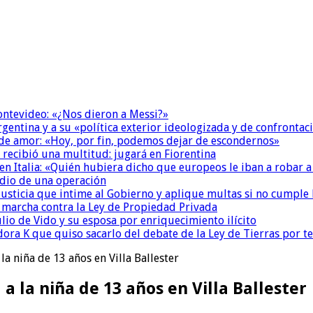
Montevideo: «¿Nos dieron a Messi?»
Argentina y a su «política exterior ideologizada y de confrontac
 de amor: «Hoy, por fin, podemos dejar de escondernos»
 recibió una multitud: jugará en Fiorentina
n Italia: «Quién hubiera dicho que europeos le iban a robar a
dio de una operación
la Justicia que intime al Gobierno y aplique multas si no cumple
a marcha contra la Ley de Propiedad Privada
io de Vido y su esposa por enriquecimiento ilícito
ora K que quiso sacarlo del debate de la Ley de Tierras por 
la niña de 13 años en Villa Ballester
a la niña de 13 años en Villa Ballester