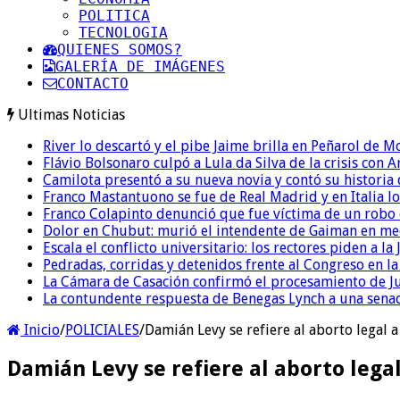
POLITICA
TECNOLOGIA
QUIENES SOMOS?
GALERÍA DE IMÁGENES
CONTACTO
Ultimas Noticias
River lo descartó y el pibe Jaime brilla en Peñarol de 
Flávio Bolsonaro culpó a Lula da Silva de la crisis con 
Camilota presentó a su nueva novia y contó su historia
Franco Mastantuono se fue de Real Madrid y en Italia lo
Franco Colapinto denunció que fue víctima de un robo e
Dolor en Chubut: murió el intendente de Gaiman en me
Escala el conflicto universitario: los rectores piden a 
Pedradas, corridas y detenidos frente al Congreso en l
La Cámara de Casación confirmó el procesamiento de Jul
La contundente respuesta de Benegas Lynch a una senad
Inicio
/
POLICIALES
/
Damián Levy se refiere al aborto legal a 
Damián Levy se refiere al aborto legal 