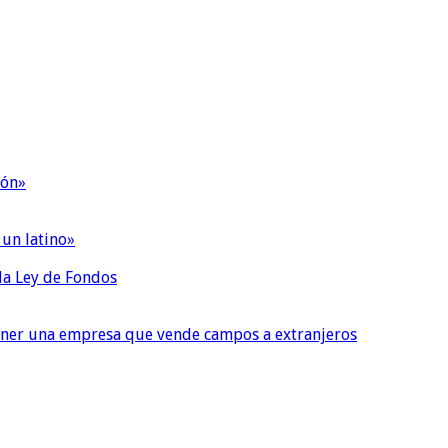
ión»
 un latino»
 la Ley de Fondos
tener una empresa que vende campos a extranjeros