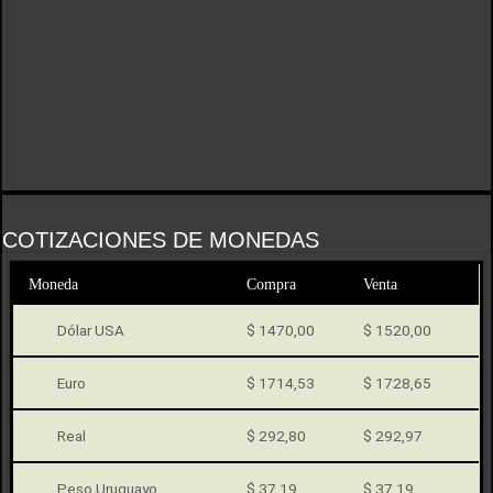
COTIZACIONES DE MONEDAS
Moneda
Compra
Venta
Dólar USA
$ 1470,00
$ 1520,00
Euro
$ 1714,53
$ 1728,65
Real
$ 292,80
$ 292,97
Peso Uruguayo
$ 37,19
$ 37,19