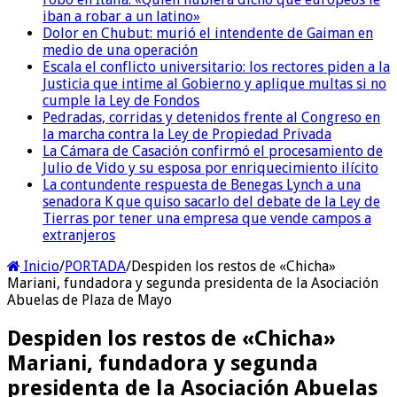
iban a robar a un latino»
Dolor en Chubut: murió el intendente de Gaiman en
medio de una operación
Escala el conflicto universitario: los rectores piden a la
Justicia que intime al Gobierno y aplique multas si no
cumple la Ley de Fondos
Pedradas, corridas y detenidos frente al Congreso en
la marcha contra la Ley de Propiedad Privada
La Cámara de Casación confirmó el procesamiento de
Julio de Vido y su esposa por enriquecimiento ilícito
La contundente respuesta de Benegas Lynch a una
senadora K que quiso sacarlo del debate de la Ley de
Tierras por tener una empresa que vende campos a
extranjeros
Inicio
/
PORTADA
/
Despiden los restos de «Chicha»
Mariani, fundadora y segunda presidenta de la Asociación
Abuelas de Plaza de Mayo
Despiden los restos de «Chicha»
Mariani, fundadora y segunda
presidenta de la Asociación Abuelas