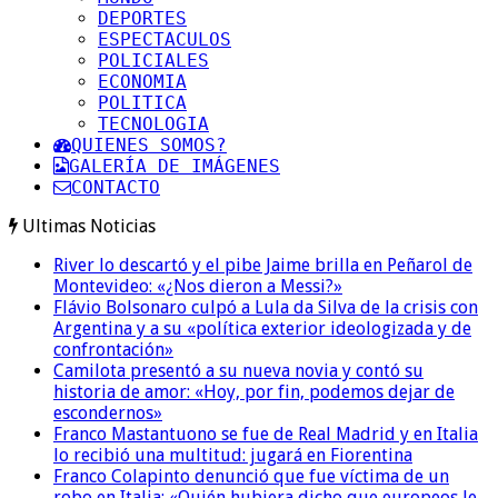
DEPORTES
ESPECTACULOS
POLICIALES
ECONOMIA
POLITICA
TECNOLOGIA
QUIENES SOMOS?
GALERÍA DE IMÁGENES
CONTACTO
Ultimas Noticias
River lo descartó y el pibe Jaime brilla en Peñarol de
Montevideo: «¿Nos dieron a Messi?»
Flávio Bolsonaro culpó a Lula da Silva de la crisis con
Argentina y a su «política exterior ideologizada y de
confrontación»
Camilota presentó a su nueva novia y contó su
historia de amor: «Hoy, por fin, podemos dejar de
escondernos»
Franco Mastantuono se fue de Real Madrid y en Italia
lo recibió una multitud: jugará en Fiorentina
Franco Colapinto denunció que fue víctima de un
robo en Italia: «Quién hubiera dicho que europeos le