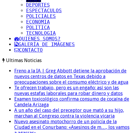
DEPORTES
ESPECTACULOS
POLICIALES
ECONOMIA
POLITICA
TECNOLOGIA
QUIENES SOMOS?
GALERÍA DE IMÁGENES
CONTACTO
Ultimas Noticias
Freno a la IA | Greg Abbott detiene la aprobación de
nuevos centros de datos en Texas debido a
preocupaciones sobre el consumo eléctrico y de agua
Te ofrecen trabajo, pero es un engaño: así son las
nuevas estafas laborales para robar dinero y datos
Examen toxicológico confirma consumo de cocaína de
Candela Arizaga
A un año del caso del preceptor que mató a su hijo,
marchan al Congreso contra la violencia vicaria
Nuevo asesinato motochorro de un policía de la
Ciudad en el Conurbano: «Asesinos de m…, los vamos
a agarrar»