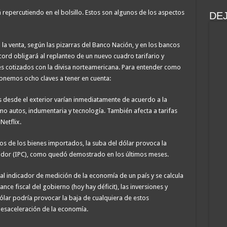
 repercutiendo en el bolsillo. Estos son algunos de los aspectos
DE
 la venta, según las pizarras del Banco Nación, y en los bancos
cord obligará al replanteo de un nuevo cuadro tarifario y
s cotizados con la divisa norteamericana. Para entender como
onemos ocho claves a tener en cuenta:
 desde el exterior varían inmediatamente de acuerdo a la
omo autos, indumentaria y tecnología. También afecta a tarifas
Netflix.
tos de los bienes importados, la suba del dólar provoca la
midor (IPC), como quedó demostrado en los últimos meses.
pal indicador de medición de la economía de un país y se calcula
nce fiscal del gobierno (hoy hay déficit), las inversiones y
ólar podría provocar la baja de cualquiera de estos
desaceleración de la economía.