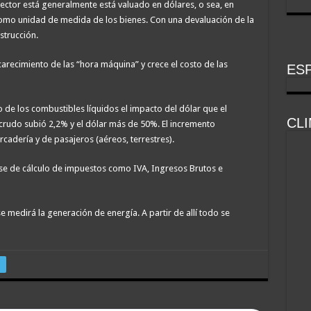
sector está generalmente está valuado en dólares, o sea, en
como unidad de medida de los bienes. Con una devaluación de la
trucción.
carecimiento de las “hora máquina” y crece el costo de las
ESP
 de los combustibles líquidos el impacto del dólar que el
CL
 crudo subió 2,2% y el dólar más de 50%. El incremento
rcadería y de pasajeros (aéreos, terrestres).
ase de cálculo de impuestos como IVA, Ingresos Brutos e
se medirá la generación de energía. A partir de allí todo se