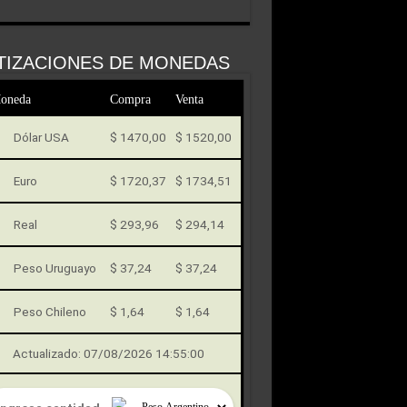
TIZACIONES DE MONEDAS
oneda
Compra
Venta
Dólar USA
$ 1470,00
$ 1520,00
Euro
$ 1720,37
$ 1734,51
Real
$ 293,96
$ 294,14
Peso Uruguayo
$ 37,24
$ 37,24
Peso Chileno
$ 1,64
$ 1,64
Actualizado: 07/08/2026 14:55:00