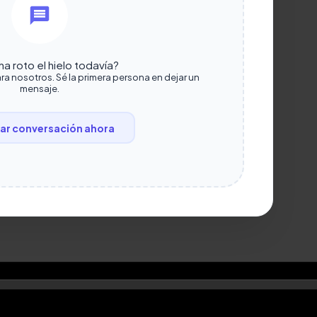
a roto el hielo todavía?
ra nosotros. Sé la primera persona en dejar un
mensaje.
r conversación ahora
DOS.
Diseño