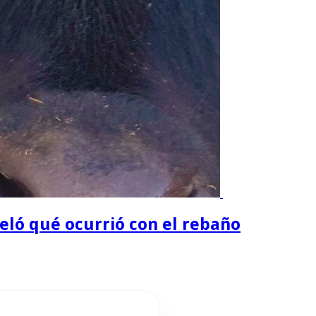
eló qué ocurrió con el rebaño