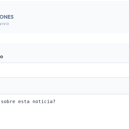
IONES
VIVO
do