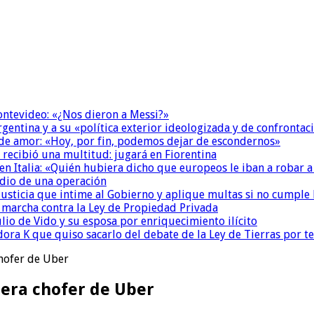
Montevideo: «¿Nos dieron a Messi?»
Argentina y a su «política exterior ideologizada y de confrontac
 de amor: «Hoy, por fin, podemos dejar de escondernos»
 recibió una multitud: jugará en Fiorentina
n Italia: «Quién hubiera dicho que europeos le iban a robar a
dio de una operación
la Justicia que intime al Gobierno y aplique multas si no cumple
a marcha contra la Ley de Propiedad Privada
io de Vido y su esposa por enriquecimiento ilícito
ora K que quiso sacarlo del debate de la Ley de Tierras por 
chofer de Uber
 era chofer de Uber