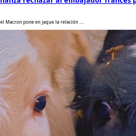
naliza rechazar al embajador francés p
l Macron pone en jaque la relación …