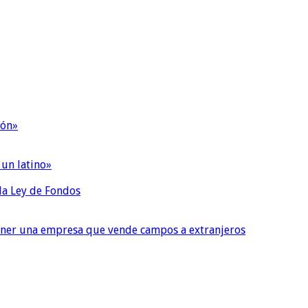
ión»
 un latino»
 la Ley de Fondos
tener una empresa que vende campos a extranjeros