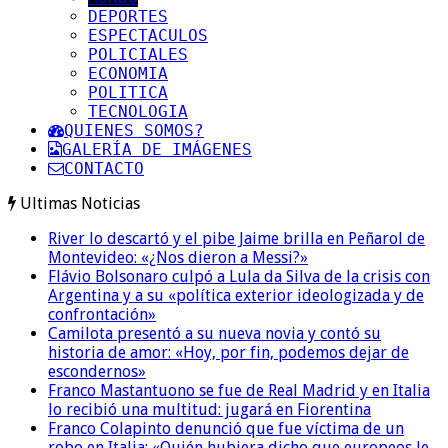
DEPORTES
ESPECTACULOS
POLICIALES
ECONOMIA
POLITICA
TECNOLOGIA
QUIENES SOMOS?
GALERÍA DE IMÁGENES
CONTACTO
Ultimas Noticias
River lo descartó y el pibe Jaime brilla en Peñarol de
Montevideo: «¿Nos dieron a Messi?»
Flávio Bolsonaro culpó a Lula da Silva de la crisis con
Argentina y a su «política exterior ideologizada y de
confrontación»
Camilota presentó a su nueva novia y contó su
historia de amor: «Hoy, por fin, podemos dejar de
escondernos»
Franco Mastantuono se fue de Real Madrid y en Italia
lo recibió una multitud: jugará en Fiorentina
Franco Colapinto denunció que fue víctima de un
robo en Italia: «Quién hubiera dicho que europeos le