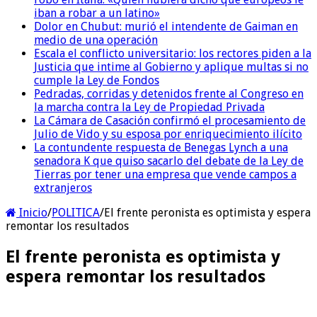
iban a robar a un latino»
Dolor en Chubut: murió el intendente de Gaiman en
medio de una operación
Escala el conflicto universitario: los rectores piden a la
Justicia que intime al Gobierno y aplique multas si no
cumple la Ley de Fondos
Pedradas, corridas y detenidos frente al Congreso en
la marcha contra la Ley de Propiedad Privada
La Cámara de Casación confirmó el procesamiento de
Julio de Vido y su esposa por enriquecimiento ilícito
La contundente respuesta de Benegas Lynch a una
senadora K que quiso sacarlo del debate de la Ley de
Tierras por tener una empresa que vende campos a
extranjeros
Inicio
/
POLITICA
/
El frente peronista es optimista y espera
remontar los resultados
El frente peronista es optimista y
espera remontar los resultados