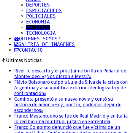
DEPORTES
ESPECTACULOS
POLICIALES
ECONOMIA
POLITICA
TECNOLOGIA
QUIENES SOMOS?
GALERÍA DE IMÁGENES
CONTACTO
Ultimas Noticias
River lo descartó y el pibe Jaime brilla en Peñarol de
Montevideo: «¿Nos dieron a Messi?»
Flávio Bolsonaro culpó a Lula da Silva de la crisis con
Argentina y a su «política exterior ideologizada y de
confrontación»
Camilota presentó a su nueva novia y contó su
historia de amor: «Hoy, por fin, podemos dejar de
escondernos»
Franco Mastantuono se fue de Real Madrid y en Italia
lo recibió una multitud: jugará en Fiorentina
Franco Colapinto denunció que fue víctima de un
robo en Italia: «Quién hubiera dicho que europeos le