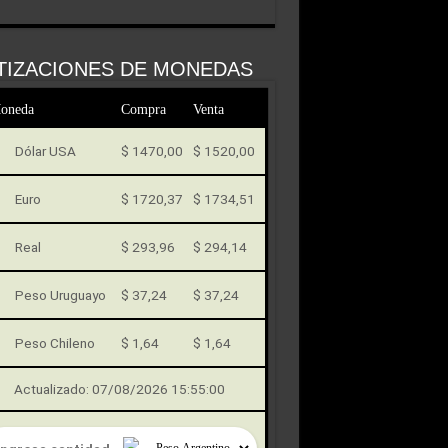
TIZACIONES DE MONEDAS
oneda
Compra
Venta
Dólar USA
$ 1470,00
$ 1520,00
Euro
$ 1720,37
$ 1734,51
Real
$ 293,96
$ 294,14
Peso Uruguayo
$ 37,24
$ 37,24
Peso Chileno
$ 1,64
$ 1,64
Actualizado: 07/08/2026 15:55:00