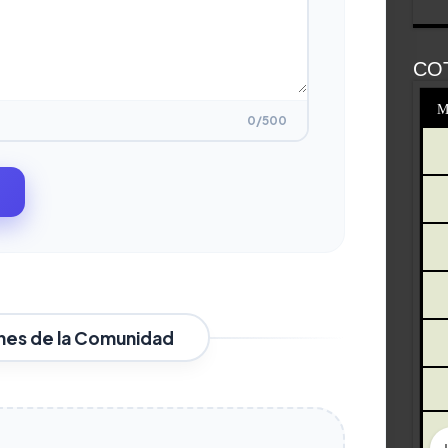
CO
M
0
/500
nes de la Comunidad