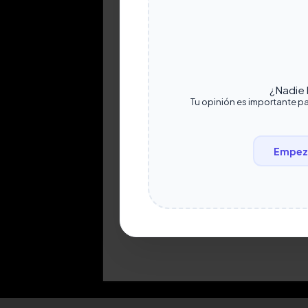
¿Nadie h
Tu opinión es importante pa
Empeza