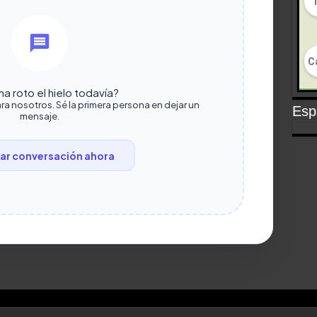
a roto el hielo todavía?
ra nosotros. Sé la primera persona en dejar un
Espa
mensaje.
r conversación ahora