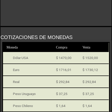
COTIZACIONES DE MONEDAS
Moneda
Compra
Venta
Dólar USA
$ 1470,00
$ 1520,00
Euro
$ 1716,01
$ 1730,12
Real
$ 292,84
$ 292,84
Peso Uruguayo
$ 37,25
$ 37,25
Peso Chileno
$ 1,64
$ 1,64