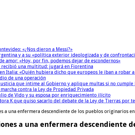
Montevideo: «¿Nos dieron a Messi?»
Argentina y a su «política exterior ideologizada y de confrontac
 de amor: «Hoy, por fin, podemos dejar de escondernos»
 recibió una multitud: jugará en Fiorentina
n Italia: «Quién hubiera dicho que europeos le iban a robar a
dio de una operación
la Justicia que intime al Gobierno y aplique multas si no cumple
a marcha contra la Ley de Propiedad Privada
io de Vido y su esposa por enriquecimiento ilícito
ora K que quiso sacarlo del debate de la Ley de Tierras por 
s a una enfermera descendiente de los pueblos originarios en
iones a una enfermera descendiente de