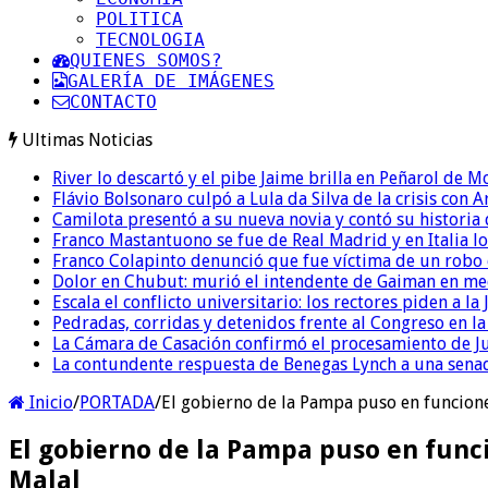
POLITICA
TECNOLOGIA
QUIENES SOMOS?
GALERÍA DE IMÁGENES
CONTACTO
Ultimas Noticias
River lo descartó y el pibe Jaime brilla en Peñarol de 
Flávio Bolsonaro culpó a Lula da Silva de la crisis con 
Camilota presentó a su nueva novia y contó su historia
Franco Mastantuono se fue de Real Madrid y en Italia lo
Franco Colapinto denunció que fue víctima de un robo e
Dolor en Chubut: murió el intendente de Gaiman en me
Escala el conflicto universitario: los rectores piden a 
Pedradas, corridas y detenidos frente al Congreso en l
La Cámara de Casación confirmó el procesamiento de Jul
La contundente respuesta de Benegas Lynch a una senad
Inicio
/
PORTADA
/
El gobierno de la Pampa puso en funcione
El gobierno de la Pampa puso en func
Malal