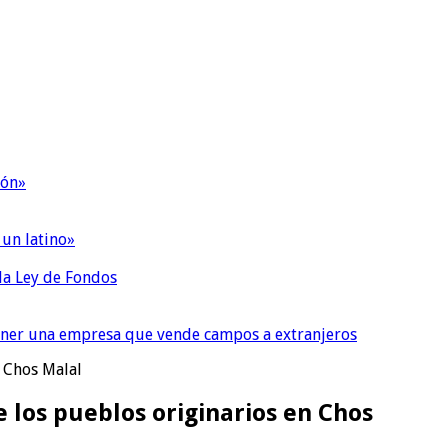
ión»
 un latino»
 la Ley de Fondos
tener una empresa que vende campos a extranjeros
 Chos Malal
 los pueblos originarios en Chos