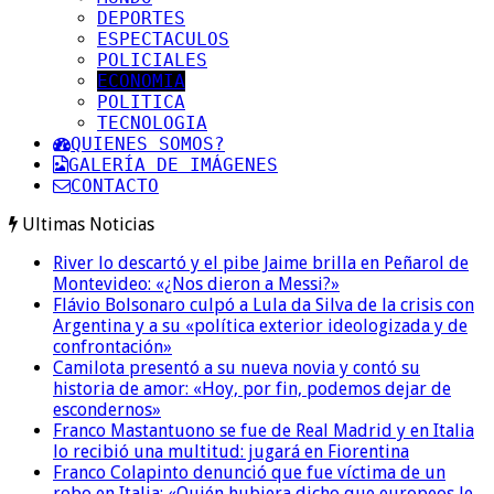
DEPORTES
ESPECTACULOS
POLICIALES
ECONOMIA
POLITICA
TECNOLOGIA
QUIENES SOMOS?
GALERÍA DE IMÁGENES
CONTACTO
Ultimas Noticias
River lo descartó y el pibe Jaime brilla en Peñarol de
Montevideo: «¿Nos dieron a Messi?»
Flávio Bolsonaro culpó a Lula da Silva de la crisis con
Argentina y a su «política exterior ideologizada y de
confrontación»
Camilota presentó a su nueva novia y contó su
historia de amor: «Hoy, por fin, podemos dejar de
escondernos»
Franco Mastantuono se fue de Real Madrid y en Italia
lo recibió una multitud: jugará en Fiorentina
Franco Colapinto denunció que fue víctima de un
robo en Italia: «Quién hubiera dicho que europeos le