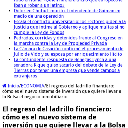
iban a robar a un latino»
Dolor en Chubut: murió el intendente de Gaiman en
medio de una operación
Escala el conflicto universitario: los rectores piden a la
Justicia que intime al Gobierno y aplique multas si no
cumple la Ley de Fondos
Pedradas, corridas y detenidos frente al Congreso en
la marcha contra la Ley de Propiedad Privada
La Cámara de Casación confirmó el procesamiento de
Julio de Vido y su esposa por enriquecimiento ilícito
La contundente respuesta de Benegas Lynch a una
senadora K que quiso sacarlo del debate de la Ley de
Tierras por tener una empresa que vende campos a
extranjeros
Inicio
/
ECONOMIA
/
El regreso del ladrillo financiero:
cómo es el nuevo sistema de inversión que quiere llevar a
la Bolsa el negocio inmobiliario
El regreso del ladrillo financiero:
cómo es el nuevo sistema de
inversión que quiere llevar a la Bolsa