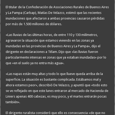
El titular de la Confederación de Asociaciones Rurales de Buenos Aires
y La Pampa (Carbap), Matías De Velazco, estimó que las recientes
inundaciones que afectaron a ambas provincias causaron pérdidas
por más de 1.500 millones de dólares.
«Las lluvias de las últimas horas, de entre 110 y 130 milímetros,
agravaron la situación que estamos viviendo en las zonas ya
inundadas en las provincias de Buenos Aires y La Pampa», dijo el
dirigente en declaraciones a Télam. Dijo que «las lluvias fueron
particularmente intensas en zonas que ya estaban inundadas» por lo
que «en el suelo ya no entra más agua».
«Las napas están muy altas y todo lo que llueve queda arriba de la
superficie. La situación es bastante complicada. Estábamos mal y
ahora estamos peor», describió De Velazco, y apuntó que «todo esto
se ve reflejado en que este lunes entraron al mercado de Hacienda de
Liniers apenas 400 cabezas, es muy poco, y el martes entrarán pocas
también».
El dirigente ruralista consideró que ello es consecuencia «de que no