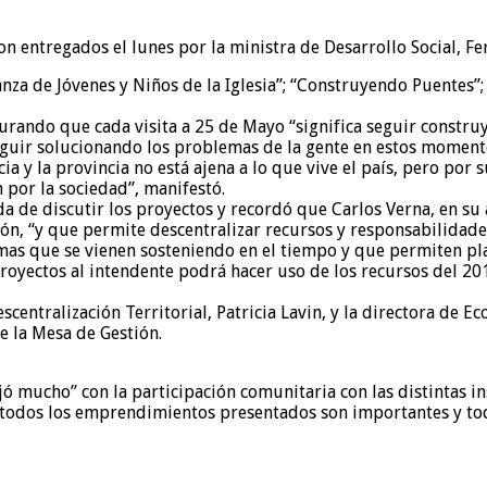
n entregados el lunes por la ministra de Desarrollo Social, Fe
a de Jóvenes y Niños de la Iglesia”; “Construyendo Puentes”; I
gurando que cada visita a 25 de Mayo “significa seguir const
eguir solucionando los problemas de la gente en estos moment
ia y la provincia no está ajena a lo que vive el país, pero por
por la sociedad”, manifestó.
da de discutir los proyectos y recordó que Carlos Verna, en su 
ón, “y que permite descentralizar recursos y responsabilidades
as que se vienen sosteniendo en el tiempo y que permiten plani
royectos al intendente podrá hacer uso de los recursos del 201
entralización Territorial, Patricia Lavin, y la directora de E
e la Mesa de Gestión.
 mucho” con la participación comunitaria con las distintas in
s todos los emprendimientos presentados son importantes y to