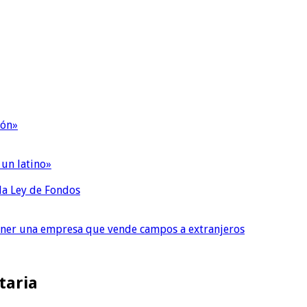
ión»
 un latino»
 la Ley de Fondos
tener una empresa que vende campos a extranjeros
taria