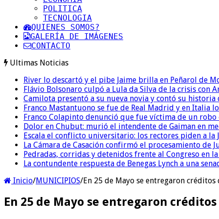
POLITICA
TECNOLOGIA
QUIENES SOMOS?
GALERÍA DE IMÁGENES
CONTACTO
Ultimas Noticias
River lo descartó y el pibe Jaime brilla en Peñarol de 
Flávio Bolsonaro culpó a Lula da Silva de la crisis con 
Camilota presentó a su nueva novia y contó su historia
Franco Mastantuono se fue de Real Madrid y en Italia lo
Franco Colapinto denunció que fue víctima de un robo e
Dolor en Chubut: murió el intendente de Gaiman en me
Escala el conflicto universitario: los rectores piden a 
La Cámara de Casación confirmó el procesamiento de Jul
Pedradas, corridas y detenidos frente al Congreso en l
La contundente respuesta de Benegas Lynch a una senad
Inicio
/
MUNICIPIOS
/
En 25 de Mayo se entregaron créditos
En 25 de Mayo se entregaron créditos