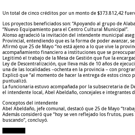
Un total de cinco créditos por un monto de $373.812,42 fuero
Los proyectos beneficiados son: “Apoyando al grupo de Alabanz
“Nuevo Equipamiento para el Centro Cultural Municipal”.
Alonso agradeció la invitación del intendente municipal ase
Provincial, entendiendo que es la forma de poder avanzar, s
Afirmó que 25 de Mayo “no está ajeno a lo que vive la provinc
acompañamiento financiero a instituciones que se preocupan 
Legitimó el trabajo de la Mesa de Gestión que fue la encarga
Ley de Descentralización, que lleva más de 10 años de ejecuci
una de las localidades –ochenta en la provincia – con program
Explicó que “al momento de hacer la entrega de estos cinco p
puntualizó.
La funcionaria estuvo acompañada por la subsecretaria de Desc
el intendente local, Abel Abeldaño, concejales e integrantes d
Conceptos del intendente
Abel Abeldaño, jefe comunal, destacó que 25 de Mayo “trabajó
Además consideró que “hoy se ven reflejado los frutos, pue
buscando”, concluyó.
compartir!