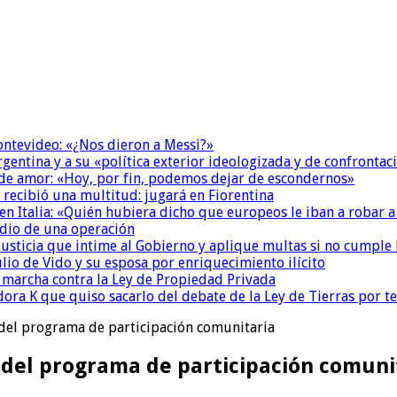
Montevideo: «¿Nos dieron a Messi?»
Argentina y a su «política exterior ideologizada y de confrontac
 de amor: «Hoy, por fin, podemos dejar de escondernos»
 recibió una multitud: jugará en Fiorentina
n Italia: «Quién hubiera dicho que europeos le iban a robar a
dio de una operación
la Justicia que intime al Gobierno y aplique multas si no cumple
io de Vido y su esposa por enriquecimiento ilícito
a marcha contra la Ley de Propiedad Privada
ora K que quiso sacarlo del debate de la Ley de Tierras por 
 del programa de participación comunitaria
 del programa de participación comuni