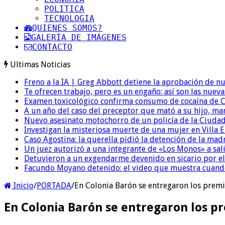
POLITICA
TECNOLOGIA
QUIENES SOMOS?
GALERÍA DE IMÁGENES
CONTACTO
Ultimas Noticias
Freno a la IA | Greg Abbott detiene la aprobación de n
Te ofrecen trabajo, pero es un engaño: así son las nueva
Examen toxicológico confirma consumo de cocaína de C
A un año del caso del preceptor que mató a su hijo, mar
Nuevo asesinato motochorro de un policía de la Ciudad
Investigan la misteriosa muerte de una mujer en Villa El
Caso Agostina: la querella pidió la detención de la mad
Un juez autorizó a una integrante de «Los Monos» a sali
Detuvieron a un exgendarme devenido en sicario por e
Facundo Moyano detenido: el video que muestra cuand
Inicio
/
PORTADA
/
En Colonia Barón se entregaron los premi
En Colonia Barón se entregaron los pr