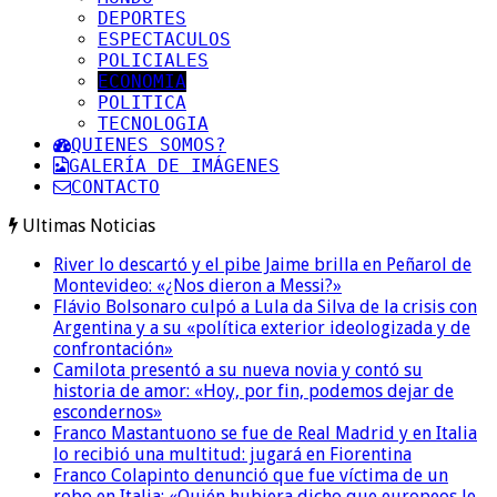
DEPORTES
ESPECTACULOS
POLICIALES
ECONOMIA
POLITICA
TECNOLOGIA
QUIENES SOMOS?
GALERÍA DE IMÁGENES
CONTACTO
Ultimas Noticias
River lo descartó y el pibe Jaime brilla en Peñarol de
Montevideo: «¿Nos dieron a Messi?»
Flávio Bolsonaro culpó a Lula da Silva de la crisis con
Argentina y a su «política exterior ideologizada y de
confrontación»
Camilota presentó a su nueva novia y contó su
historia de amor: «Hoy, por fin, podemos dejar de
escondernos»
Franco Mastantuono se fue de Real Madrid y en Italia
lo recibió una multitud: jugará en Fiorentina
Franco Colapinto denunció que fue víctima de un
robo en Italia: «Quién hubiera dicho que europeos le