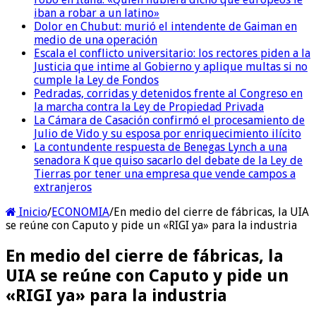
iban a robar a un latino»
Dolor en Chubut: murió el intendente de Gaiman en
medio de una operación
Escala el conflicto universitario: los rectores piden a la
Justicia que intime al Gobierno y aplique multas si no
cumple la Ley de Fondos
Pedradas, corridas y detenidos frente al Congreso en
la marcha contra la Ley de Propiedad Privada
La Cámara de Casación confirmó el procesamiento de
Julio de Vido y su esposa por enriquecimiento ilícito
La contundente respuesta de Benegas Lynch a una
senadora K que quiso sacarlo del debate de la Ley de
Tierras por tener una empresa que vende campos a
extranjeros
Inicio
/
ECONOMIA
/
En medio del cierre de fábricas, la UIA
se reúne con Caputo y pide un «RIGI ya» para la industria
En medio del cierre de fábricas, la
UIA se reúne con Caputo y pide un
«RIGI ya» para la industria