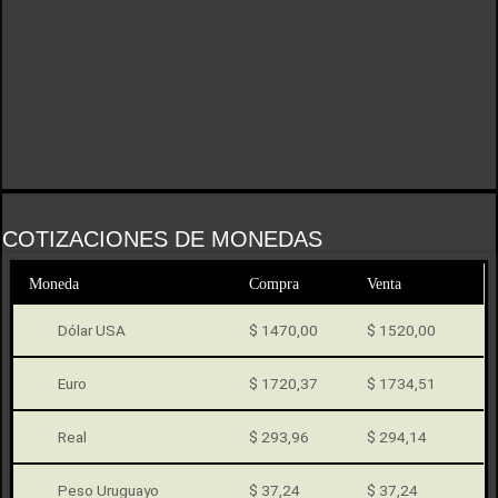
COTIZACIONES DE MONEDAS
Moneda
Compra
Venta
Dólar USA
$ 1470,00
$ 1520,00
Euro
$ 1720,37
$ 1734,51
Real
$ 293,96
$ 294,14
Peso Uruguayo
$ 37,24
$ 37,24