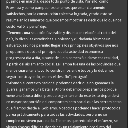
pusimos en marcha, desde todo punto de vista. Por ello, como
Provincia y como pampeanos tenemos que estar claramente
satisfechos, por la construcción colectiva lograda, y todo esto se
resume en los números que podemos mostrar es decir que lo que nos
costó, valió la pena” dijo.
“Tenemos una situación favorable y distinta en relación al resto del
país, lo dicen las estadísticas. Gobierno y ciudadanía hicimos un
esfuerzo, eso nos permitió llegar a los principales objetivos que nos
propusimos desde el principio: que la actividad económica
progresara día a día, a partir de junio comenzó a darse esa realidad,
a partir del aislamiento social. La Pampa fue una de las provincias que
menos cuarentena tuvo, lo construimos entre todos y lo debemos
seguir construyendo, ese es el desafío” prosiguió.
“Mirando el contexto nacional podemos decir que no ganamos la
guerra, ganamos una batalla. Ahora debemos prepararnos porque
viene una época difícil, porque seguir teniendo este éxito dependerá
en mayor proporción del comportamiento social que las herramientas
que fijemos desde el Gobierno. Nosotros podemos hacer protocolos
parea prácticamente para todas las actividades, pero si no se
cumplen no sirven para nada. Tenemos que redoblar el esfuerzo, se
vienen épocas difíciles, donde hay un relajamiento producto del