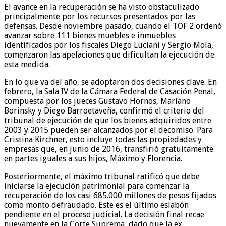
El avance en la recuperación se ha visto obstaculizado
principalmente por los recursos presentados por las
defensas. Desde noviembre pasado, cuando el TOF 2 ordenó
avanzar sobre 111 bienes muebles e inmuebles
identificados por los fiscales Diego Luciani y Sergio Mola,
comenzaron las apelaciones que dificultan la ejecución de
esta medida.
En lo que va del año, se adoptaron dos decisiones clave. En
febrero, la Sala IV de la Cámara Federal de Casación Penal,
compuesta por los jueces Gustavo Hornos, Mariano
Borinsky y Diego Barroetaveña, confirmó el criterio del
tribunal de ejecución de que los bienes adquiridos entre
2003 y 2015 pueden ser alcanzados por el decomiso. Para
Cristina Kirchner, esto incluye todas las propiedades y
empresas que, en junio de 2016, transfirió gratuitamente
en partes iguales a sus hijos, Máximo y Florencia.
Posteriormente, el máximo tribunal ratificó que debe
iniciarse la ejecución patrimonial para comenzar la
recuperación de los casi 685.000 millones de pesos fijados
como monto defraudado. Este es el último eslabón
pendiente en el proceso judicial. La decisión final recae
nuevamente en la Corte Suprema, dado que la ex