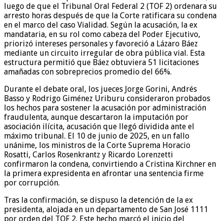
luego de que el Tribunal Oral Federal 2 (TOF 2) ordenara su
arresto horas después de que la Corte ratificara su condena
en el marco del caso Vialidad. Según la acusación, la ex
mandataria, en su rol como cabeza del Poder Ejecutivo,
priorizó intereses personales y favoreció a Lázaro Báez
mediante un circuito irregular de obra pública vial. Esta
estructura permitió que Báez obtuviera 51 licitaciones
amañadas con sobreprecios promedio del 66%.
Durante el debate oral, los jueces Jorge Gorini, Andrés
Basso y Rodrigo Giménez Uriburu consideraron probados
los hechos para sostener la acusación por administración
fraudulenta, aunque descartaron la imputación por
asociación ilícita, acusación que llegó dividida ante el
máximo tribunal. El 10 de junio de 2025, en un fallo
unánime, los ministros de la Corte Suprema Horacio
Rosatti, Carlos Rosenkrantz y Ricardo Lorenzetti
confirmaron la condena, convirtiendo a Cristina Kirchner en
la primera expresidenta en afrontar una sentencia firme
por corrupción.
Tras la confirmación, se dispuso la detención de la ex
presidenta, alojada en un departamento de San José 1111
por orden del TOF 2. Este hecho marcó el inicio del