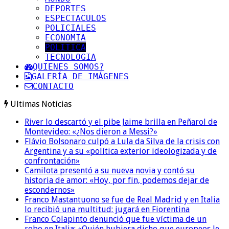
DEPORTES
ESPECTACULOS
POLICIALES
ECONOMIA
POLITICA
TECNOLOGIA
QUIENES SOMOS?
GALERÍA DE IMÁGENES
CONTACTO
Ultimas Noticias
River lo descartó y el pibe Jaime brilla en Peñarol de
Montevideo: «¿Nos dieron a Messi?»
Flávio Bolsonaro culpó a Lula da Silva de la crisis con
Argentina y a su «política exterior ideologizada y de
confrontación»
Camilota presentó a su nueva novia y contó su
historia de amor: «Hoy, por fin, podemos dejar de
escondernos»
Franco Mastantuono se fue de Real Madrid y en Italia
lo recibió una multitud: jugará en Fiorentina
Franco Colapinto denunció que fue víctima de un
robo en Italia: «Quién hubiera dicho que europeos le