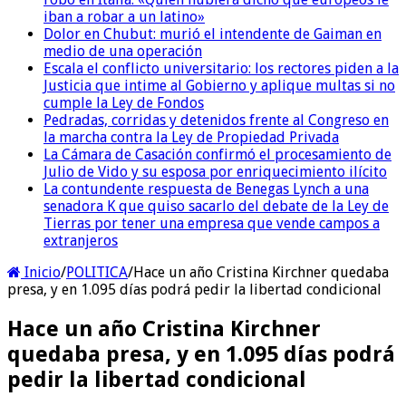
iban a robar a un latino»
Dolor en Chubut: murió el intendente de Gaiman en
medio de una operación
Escala el conflicto universitario: los rectores piden a la
Justicia que intime al Gobierno y aplique multas si no
cumple la Ley de Fondos
Pedradas, corridas y detenidos frente al Congreso en
la marcha contra la Ley de Propiedad Privada
La Cámara de Casación confirmó el procesamiento de
Julio de Vido y su esposa por enriquecimiento ilícito
La contundente respuesta de Benegas Lynch a una
senadora K que quiso sacarlo del debate de la Ley de
Tierras por tener una empresa que vende campos a
extranjeros
Inicio
/
POLITICA
/
Hace un año Cristina Kirchner quedaba
presa, y en 1.095 días podrá pedir la libertad condicional
Hace un año Cristina Kirchner
quedaba presa, y en 1.095 días podrá
pedir la libertad condicional