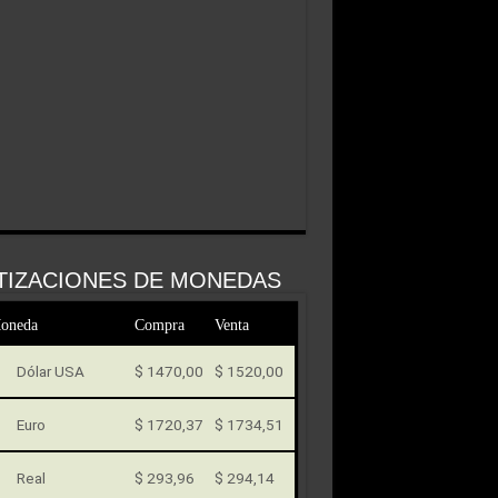
TIZACIONES DE MONEDAS
oneda
Compra
Venta
Dólar USA
$ 1470,00
$ 1520,00
Euro
$ 1720,37
$ 1734,51
Real
$ 293,96
$ 294,14