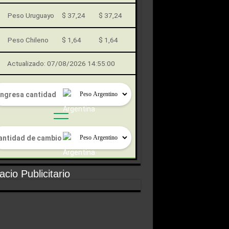
Peso Uruguayo
$ 37,24
$ 37,24
Peso Chileno
$ 1,64
$ 1,64
Actualizado: 07/08/2026 14:55:00
cio Publicitario