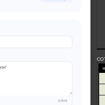
CO
M
0
/500