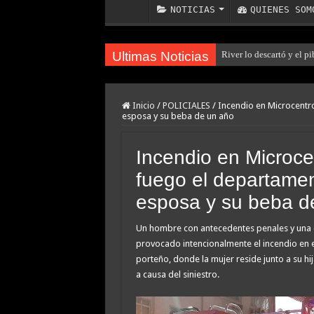
NOTICIAS
QUIENES SOM
Ultimas Noticias
River lo descartó y el p
Inicio
/
POLICIALES
/
Incendio en Microcentr
esposa y su beba de un año
Incendio en Microce
fuego el departamen
esposa y su beba d
Un hombre con antecedentes penales y una
provocado intencionalmente el incendio en 
porteño, donde la mujer reside junto a su hi
a causa del siniestro.