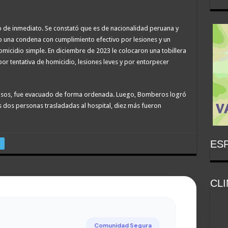
o de inmediato. Se constató que es de nacionalidad peruana y
o una condena con cumplimiento efectivo por lesiones y un
micidio simple. En diciembre de 2023 le colocaron una tobillera
or tentativa de homicidio, lesiones leves y por entorpecer
8 pisos, fue evacuado de forma ordenada. Luego, Bomberos logró
s dos personas trasladadas al hospital, diez más fueron
ESP
CL
Comunidad Segura