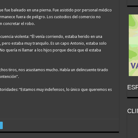
que fue baleado en una pierna. Fue asistido por personal médico
ermanece fuera de peligro. Los custodios del comercio no
n concretar el robo.
cuencia violenta: “Él venía corriendo, estaba herido en una
te, pero estaba muy tranquilo. Es un capo Antonio, estaba solo
 quería ni llamar a los hijos porque decía que él estaba
hos tiros, nos asustamos mucho. Había un delincuente tirado
ntención”.
ESP
autoridades: “Estamos muy indefensos, lo único que queremos es
CL