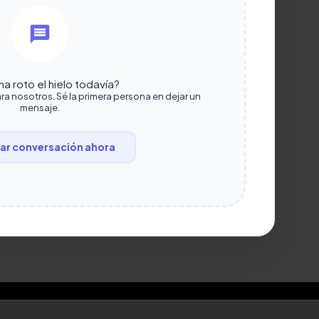
a roto el hielo todavía?
ra nosotros. Sé la primera persona en dejar un
mensaje.
r conversación ahora