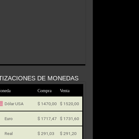
TIZACIONES DE MONEDAS
oneda
Compra
Venta
Dólar USA
$ 1470,00
$ 1520,00
Euro
$ 1717,47
$ 1731,60
Real
$ 291,03
$ 291,20