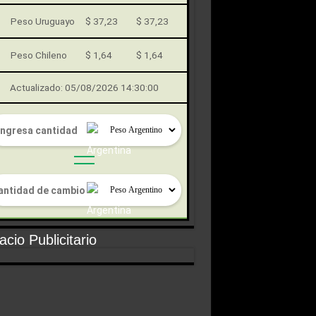
Peso Uruguayo
$ 37,23
$ 37,23
Peso Chileno
$ 1,64
$ 1,64
Actualizado: 05/08/2026 14:30:00
cio Publicitario