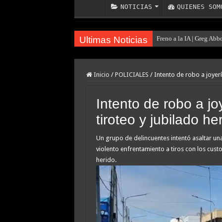
NOTICIAS
QUIENES SOM
Ultimas Noticias
Freno a la IA | Greg Abb
Inicio
/
POLICIALES
/
Intento de robo a joyerí
Intento de robo a jo
tiroteo y jubilado he
Un grupo de delincuentes intentó asaltar una
violento enfrentamiento a tiros con los cust
herido.