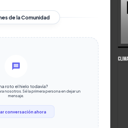
nes de la Comunidad
CLIM
a roto el hielo todavía?
ra nosotros. Sé la primera persona en dejar un
mensaje.
r conversación ahora