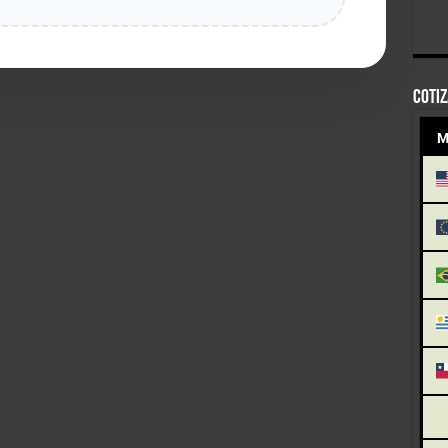
COTI
M