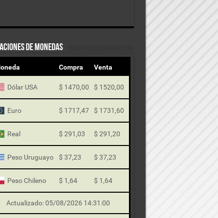
ZACIONES DE MONEDAS
oneda
Compra
Venta
Dólar USA
$ 1470,00
$ 1520,00
Euro
$ 1717,47
$ 1731,60
Real
$ 291,03
$ 291,20
Peso Uruguayo
$ 37,23
$ 37,23
Peso Chileno
$ 1,64
$ 1,64
Actualizado: 05/08/2026 14:31:00