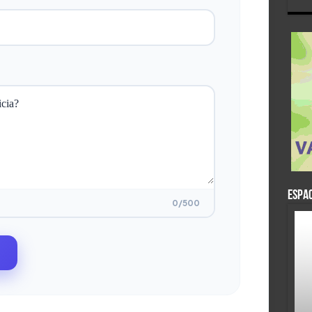
ESPAC
0
/500