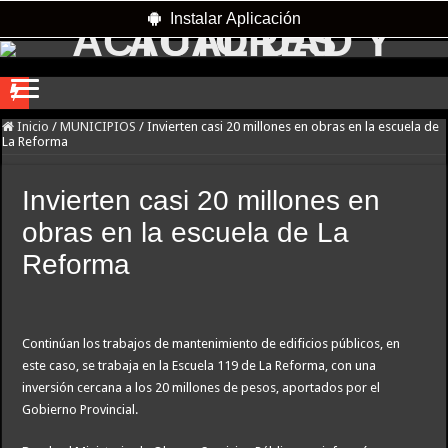
Instalar Aplicación
River lo descartó y el pibe Jaime brilla en Peñarol de Montevideo: «¿Nos dieron
Inicio
/
MUNICIPIOS
/
Invierten casi 20 millones en obras en la escuela de
La Reforma
Flávio Bolsonaro culpó a Lula da Silva de la crisis con Argentina y a su «polític
Camilota presentó a su nueva novia y contó su historia de amor: «Hoy, por fin, 
Invierten casi 20 millones en
Franco Mastantuono se fue de Real Madrid y en Italia lo recibió una multitud: ju
obras en la escuela de La
Franco Colapinto denunció que fue víctima de un robo en Italia: «Quién hubiera d
Reforma
Dolor en Chubut: murió el intendente de Gaiman en medio de una operación
Escala el conflicto universitario: los rectores piden a la Justicia que intime al 
Continúan los trabajos de mantenimiento de edificios públicos, en
La Cámara de Casación confirmó el procesamiento de Julio de Vido y su esposa po
este caso, se trabaja en la Escuela 119 de La Reforma, con una
Pedradas, corridas y detenidos frente al Congreso en la marcha contra la Ley de 
inversión cercana a los 20 millones de pesos, aportados por el
Gobierno Provincial.
La contundente respuesta de Benegas Lynch a una senadora K que quiso sacarlo de