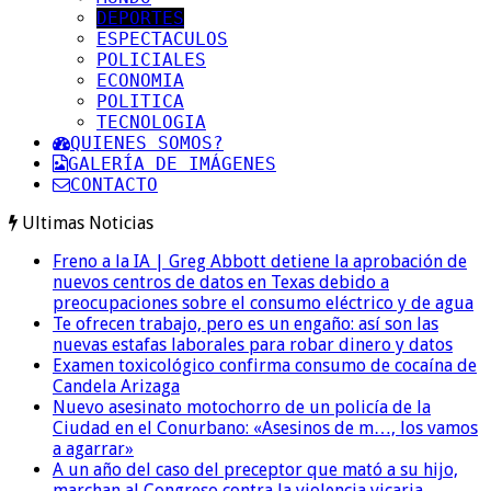
DEPORTES
ESPECTACULOS
POLICIALES
ECONOMIA
POLITICA
TECNOLOGIA
QUIENES SOMOS?
GALERÍA DE IMÁGENES
CONTACTO
Ultimas Noticias
Freno a la IA | Greg Abbott detiene la aprobación de
nuevos centros de datos en Texas debido a
preocupaciones sobre el consumo eléctrico y de agua
Te ofrecen trabajo, pero es un engaño: así son las
nuevas estafas laborales para robar dinero y datos
Examen toxicológico confirma consumo de cocaína de
Candela Arizaga
Nuevo asesinato motochorro de un policía de la
Ciudad en el Conurbano: «Asesinos de m…, los vamos
a agarrar»
A un año del caso del preceptor que mató a su hijo,
marchan al Congreso contra la violencia vicaria