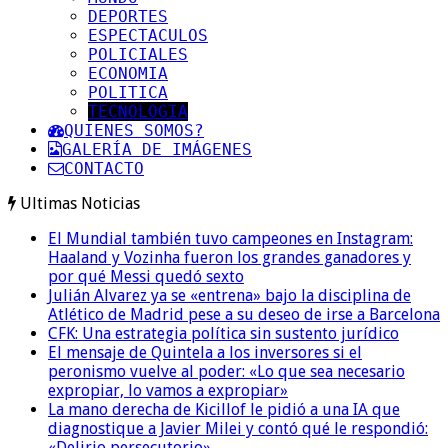
DEPORTES
ESPECTACULOS
POLICIALES
ECONOMIA
POLITICA
TECNOLOGIA
QUIENES SOMOS?
GALERÍA DE IMÁGENES
CONTACTO
Ultimas Noticias
El Mundial también tuvo campeones en Instagram:
Haaland y Vozinha fueron los grandes ganadores y
por qué Messi quedó sexto
Julián Alvarez ya se «entrena» bajo la disciplina de
Atlético de Madrid pese a su deseo de irse a Barcelona
CFK: Una estrategia política sin sustento jurídico
El mensaje de Quintela a los inversores si el
peronismo vuelve al poder: «Lo que sea necesario
expropiar, lo vamos a expropiar»
La mano derecha de Kicillof le pidió a una IA que
diagnostique a Javier Milei y contó qué le respondió:
«Delirio persecutorio»