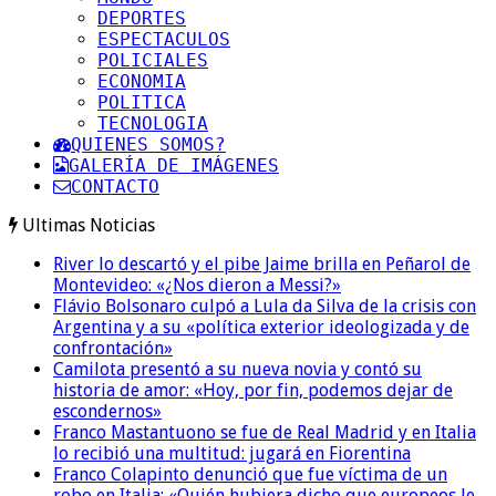
DEPORTES
ESPECTACULOS
POLICIALES
ECONOMIA
POLITICA
TECNOLOGIA
QUIENES SOMOS?
GALERÍA DE IMÁGENES
CONTACTO
Ultimas Noticias
River lo descartó y el pibe Jaime brilla en Peñarol de
Montevideo: «¿Nos dieron a Messi?»
Flávio Bolsonaro culpó a Lula da Silva de la crisis con
Argentina y a su «política exterior ideologizada y de
confrontación»
Camilota presentó a su nueva novia y contó su
historia de amor: «Hoy, por fin, podemos dejar de
escondernos»
Franco Mastantuono se fue de Real Madrid y en Italia
lo recibió una multitud: jugará en Fiorentina
Franco Colapinto denunció que fue víctima de un
robo en Italia: «Quién hubiera dicho que europeos le