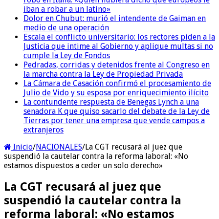
iban a robar a un latino»
Dolor en Chubut: murió el intendente de Gaiman en
medio de una operación
Escala el conflicto universitario: los rectores piden a la
Justicia que intime al Gobierno y aplique multas si no
cumple la Ley de Fondos
Pedradas, corridas y detenidos frente al Congreso en
la marcha contra la Ley de Propiedad Privada
La Cámara de Casación confirmó el procesamiento de
Julio de Vido y su esposa por enriquecimiento ilícito
La contundente respuesta de Benegas Lynch a una
senadora K que quiso sacarlo del debate de la Ley de
Tierras por tener una empresa que vende campos a
extranjeros
Inicio
/
NACIONALES
/
La CGT recusará al juez que
suspendió la cautelar contra la reforma laboral: «No
estamos dispuestos a ceder un solo derecho»
La CGT recusará al juez que
suspendió la cautelar contra la
reforma laboral: «No estamos