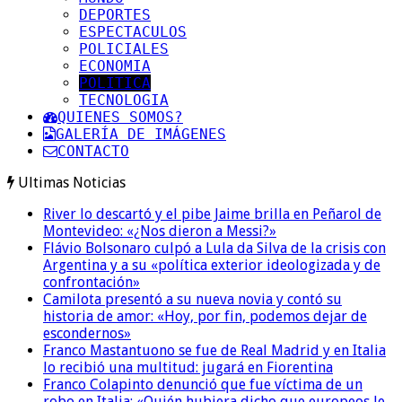
DEPORTES
ESPECTACULOS
POLICIALES
ECONOMIA
POLITICA
TECNOLOGIA
QUIENES SOMOS?
GALERÍA DE IMÁGENES
CONTACTO
Ultimas Noticias
River lo descartó y el pibe Jaime brilla en Peñarol de
Montevideo: «¿Nos dieron a Messi?»
Flávio Bolsonaro culpó a Lula da Silva de la crisis con
Argentina y a su «política exterior ideologizada y de
confrontación»
Camilota presentó a su nueva novia y contó su
historia de amor: «Hoy, por fin, podemos dejar de
escondernos»
Franco Mastantuono se fue de Real Madrid y en Italia
lo recibió una multitud: jugará en Fiorentina
Franco Colapinto denunció que fue víctima de un
robo en Italia: «Quién hubiera dicho que europeos le