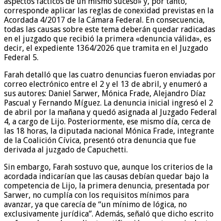
aspectos fácticos de un mismo suceso» y, por tanto,
corresponde aplicar las reglas de conexidad previstas en la
Acordada 4/2017 de la Cámara Federal. En consecuencia,
todas las causas sobre este tema deberán quedar radicadas
en el juzgado que recibió la primera «denuncia válida», es
decir, el expediente 1364/2026 que tramita en el Juzgado
Federal 5.
Farah detalló que las cuatro denuncias fueron enviadas por
correo electrónico entre el 2 y el 13 de abril, y enumeró a
sus autores: Daniel Sarwer, Mónica Frade, Alejandro Díaz
Pascual y Fernando Míguez. La denuncia inicial ingresó el 2
de abril por la mañana y quedó asignada al Juzgado Federal
4, a cargo de Lijo. Posteriormente, ese mismo día, cerca de
las 18 horas, la diputada nacional Mónica Frade, integrante
de la Coalición Cívica, presentó otra denuncia que fue
derivada al juzgado de Capuchetti.
Sin embargo, Farah sostuvo que, aunque los criterios de la
acordada indicarían que las causas debían quedar bajo la
competencia de Lijo, la primera denuncia, presentada por
Sarwer, no cumplía con los requisitos mínimos para
avanzar, ya que carecía de “un mínimo de lógica, no
exclusivamente jurídica”. Además, señaló que dicho escrito