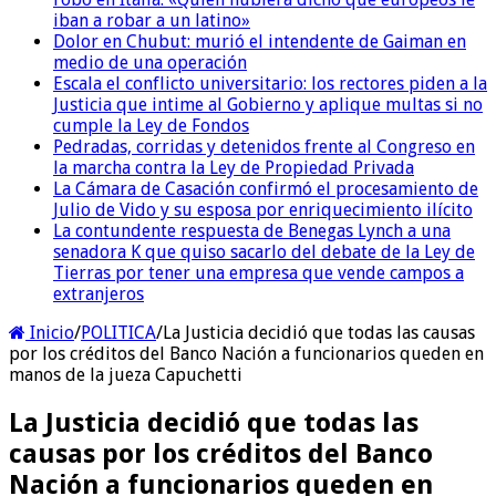
iban a robar a un latino»
Dolor en Chubut: murió el intendente de Gaiman en
medio de una operación
Escala el conflicto universitario: los rectores piden a la
Justicia que intime al Gobierno y aplique multas si no
cumple la Ley de Fondos
Pedradas, corridas y detenidos frente al Congreso en
la marcha contra la Ley de Propiedad Privada
La Cámara de Casación confirmó el procesamiento de
Julio de Vido y su esposa por enriquecimiento ilícito
La contundente respuesta de Benegas Lynch a una
senadora K que quiso sacarlo del debate de la Ley de
Tierras por tener una empresa que vende campos a
extranjeros
Inicio
/
POLITICA
/
La Justicia decidió que todas las causas
por los créditos del Banco Nación a funcionarios queden en
manos de la jueza Capuchetti
La Justicia decidió que todas las
causas por los créditos del Banco
Nación a funcionarios queden en