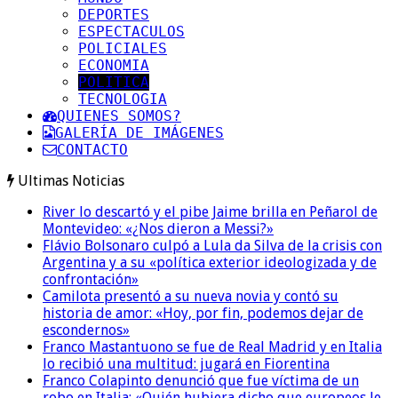
DEPORTES
ESPECTACULOS
POLICIALES
ECONOMIA
POLITICA
TECNOLOGIA
QUIENES SOMOS?
GALERÍA DE IMÁGENES
CONTACTO
Ultimas Noticias
River lo descartó y el pibe Jaime brilla en Peñarol de
Montevideo: «¿Nos dieron a Messi?»
Flávio Bolsonaro culpó a Lula da Silva de la crisis con
Argentina y a su «política exterior ideologizada y de
confrontación»
Camilota presentó a su nueva novia y contó su
historia de amor: «Hoy, por fin, podemos dejar de
escondernos»
Franco Mastantuono se fue de Real Madrid y en Italia
lo recibió una multitud: jugará en Fiorentina
Franco Colapinto denunció que fue víctima de un
robo en Italia: «Quién hubiera dicho que europeos le