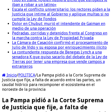
iban a robar a un latino»
Escala el conflicto universitario: los rectores piden a la
Justicia que intime al Gobierno y aplique multas si no
cumple la Ley de Fondos
Dolor en Chubut: murió el intendente de Gaiman en
medio de una operación
Pedradas, corridas y detenidos frente al Congreso en
la marcha contra la Ley de Propiedad Privada
La Cámara de Casación confirmó el procesamiento de
Julio de Vido y su esposa por enriquecimiento ilícito
La contundente respuesta de Benegas Lynch a una
senadora K que quiso sacarlo del debate de la Ley de
Tierras por tener una empresa que vende campos a
extranjeros
Inicio
/
POLITICA
/
La Pampa pidió a la Corte Suprema de
Justicia que fije, a falta de acuerdo entre las partes, un
caudal hídrico para recomponer el ecosistema en el
noroeste de la provincia
La Pampa pidió a la Corte Suprema
de Justicia que fije, a falta de