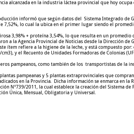
cia alcanzada en la industria láctea provincial que hoy ocupa 
oducción informó que según datos del Sistema Integrado de Ges
de 7,52%, lo cual la ubica en el primer lugar siendo el promed
tirosa 3,98% + proteína 3,54%, lo que resulta en un promedio
on a la Agencia Provincial de Noticias desde la Dirección de 
e ítem refiere a la higiene de la leche, y está compuesto por: 
as/cm3), y el Recuento de Unidades Formadoras de Colonias (UF
eros pampeanos, como también de los transportistas de la indu
 plantas pampeanas y 5 plantas extraprovinciales que compran
adicados en la Provincia. Dicha información se enmarca en la R
ción Nº739/2011, la cual establece la creación del Sistema de
ión Única, Mensual, Obligatoria y Universal.