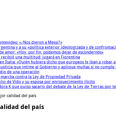
Montevideo: «¿Nos dieron a Messi?»
Argentina y a su «política exterior ideologizada y de confrontac
 de amor: «Hoy, por fin, podemos dejar de escondernos»
 recibió una multitud: jugará en Fiorentina
n Italia: «Quién hubiera dicho que europeos le iban a robar a
la Justicia que intime al Gobierno y aplique multas si no cumple
dio de una operación
a marcha contra la Ley de Propiedad Privada
io de Vido y su esposa por enriquecimiento ilícito
ora K que quiso sacarlo del debate de la Ley de Tierras por 
or calidad del país
alidad del país