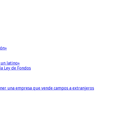
ión»
 un latino»
 la Ley de Fondos
tener una empresa que vende campos a extranjeros