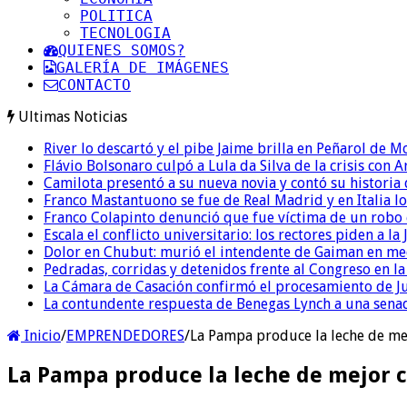
POLITICA
TECNOLOGIA
QUIENES SOMOS?
GALERÍA DE IMÁGENES
CONTACTO
Ultimas Noticias
River lo descartó y el pibe Jaime brilla en Peñarol de 
Flávio Bolsonaro culpó a Lula da Silva de la crisis con 
Camilota presentó a su nueva novia y contó su historia
Franco Mastantuono se fue de Real Madrid y en Italia lo
Franco Colapinto denunció que fue víctima de un robo e
Escala el conflicto universitario: los rectores piden a 
Dolor en Chubut: murió el intendente de Gaiman en me
Pedradas, corridas y detenidos frente al Congreso en l
La Cámara de Casación confirmó el procesamiento de Jul
La contundente respuesta de Benegas Lynch a una senad
Inicio
/
EMPRENDEDORES
/
La Pampa produce la leche de mej
La Pampa produce la leche de mejor c